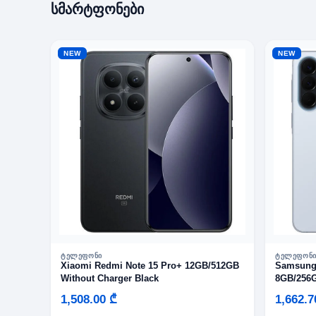
სმარტფონები
NEW
NEW
ᲢᲔᲚᲔᲤᲝᲜᲘ
ᲢᲔᲚᲔᲤᲝᲜ
Xiaomi Redmi Note 15 Pro+ 12GB/512GB
Samsung
Without Charger Black
8GB/256G
1,508.00 ₾
1,662.7