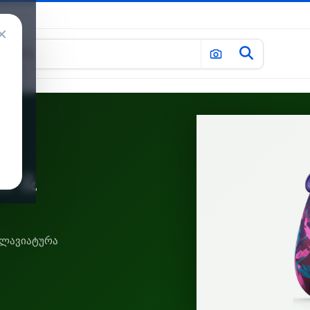
×
ox &
 კლავიატურა