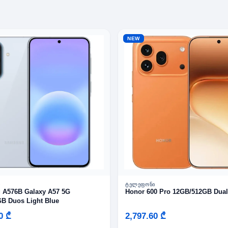
NEW
Ი
ᲢᲔᲚᲔᲤᲝᲜᲘ
 A576B Galaxy A57 5G
Honor 600 Pro 12GB/512GB Dua
B Duos Light Blue
0 ₾
2,797.60 ₾