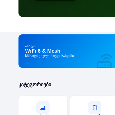
ᲐᲮᲐᲚᲘ
WiFi 6 & Mesh
სწრაფი ქსელი მთელ სახლში
pc.ge
კატეგორიები
—
კომპიუტერული
მაღაზია,