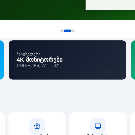
ᲑᲔᲡᲢᲡᲔᲚᲔᲠᲘ
4K მონიტორები
144Hz+, IPS, 27" — 32"