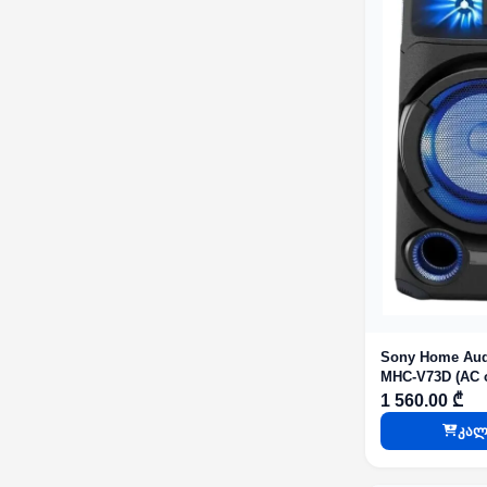
Sony Home Aud
MHC-V73D (AC o
1 560.00 ₾
კალ