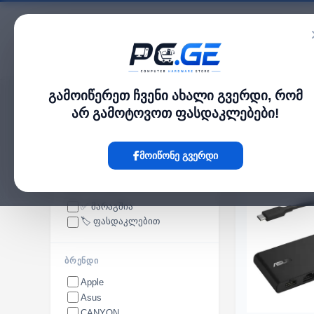
კატალოგი
გამოიწერეთ ჩვენი ახალი გვერდი, რომ
pc.ge
/
პერიფერია
არ გამოტოვოთ ფასდაკლებები!
პერიფერია
მოიწონე გვერდი
ᲮᲔᲚᲛᲘᲡᲐᲬᲕᲓᲝᲛᲝᲑᲐ
✅ მარაგშია
🏷️ ფასდაკლებით
ᲑᲠᲔᲜᲓᲘ
Apple
Asus
CANYON