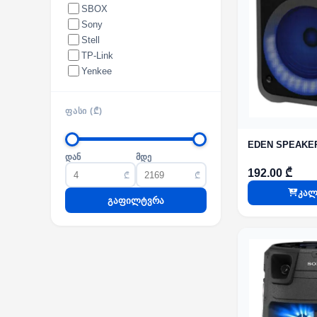
SBOX
Sony
Stell
TP-Link
Yenkee
ᲤᲐᲡᲘ (₾)
EDEN SPEAKER 
დან
მდე
192.00 ₾
₾
₾
კალ
გაფილტვრა