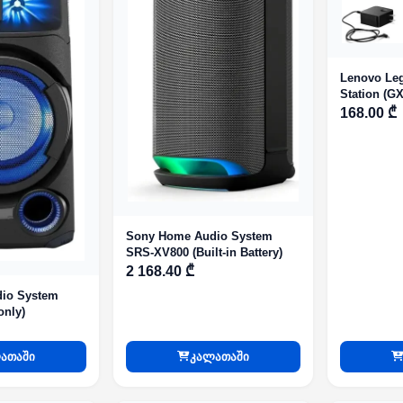
Lenovo Le
Station (G
168.00 ₾
Sony Home Audio System
SRS-XV800 (Built-in Battery)
2 168.40 ₾
io System
nly)
ათაში
კალათაში