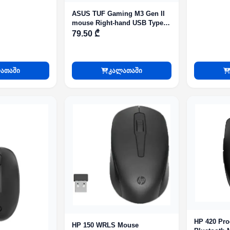
ASUS TUF Gaming M3 Gen II
mouse Right-hand USB Type-C
Optical 8000 DPI
79.50 ₾
ათაში
კალათაში
HP 420 Pr
HP 150 WRLS Mouse