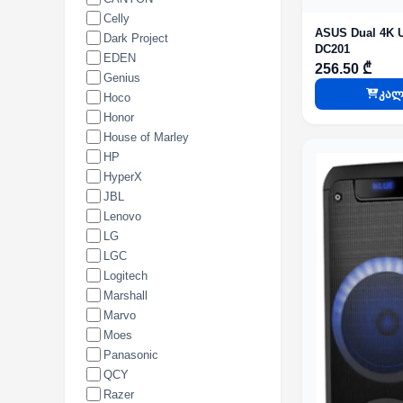
Celly
ASUS Dual 4K 
Dark Project
DC201
EDEN
256.50 ₾
Genius
კალ
Hoco
Honor
House of Marley
HP
HyperX
JBL
Lenovo
LG
LGC
Logitech
Marshall
Marvo
Moes
Panasonic
QCY
Razer