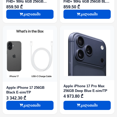
FHD+ 90Hz 6GB 256GB
FHD+ 90Hz 6GB 256GB BLUE
BLACK with case,pen bt
with case,pen bt mouse &
859.50 ₾
859.50 ₾
mouse & keyboard
keyboard
კალათაში
კალათაში
Apple iPhone 17 Pro Max
Apple iPhone 17 256GB
256GB Deep Blue E-sim/TP
Black E-sim/TP
4 973.80 ₾
3 342.30 ₾
კალათაში
კალათაში