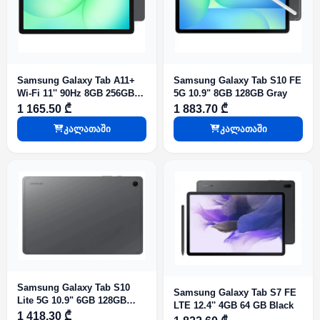
Samsung Galaxy Tab A11+
Samsung Galaxy Tab S10 FE
Wi-Fi 11'' 90Hz 8GB 256GB
5G 10.9" 8GB 128GB Gray
Gray
1 165.50 ₾
1 883.70 ₾
კალათაში
კალათაში
Samsung Galaxy Tab S10
Samsung Galaxy Tab S7 FE
Lite 5G 10.9" 6GB 128GB
LTE 12.4'' 4GB 64 GB Black
Gray
1 418.30 ₾