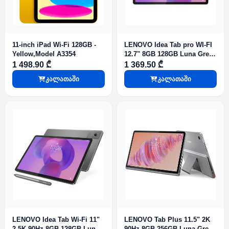
11-inch iPad Wi-Fi 128GB -
LENOVO Idea Tab pro WI-FI
Yellow,Model A3354
12.7" 8GB 128GB Luna Grey
WITH PEN
1 498.90 ₾
1 369.50 ₾
კალათაში
კალათაში
LENOVO Idea Tab Wi-Fi 11"
LENOVO Tab Plus 11.5" 2K
2.5K 90Hz 8GB 128GB Luna
90Hz 8GB 256GB Luna Grey