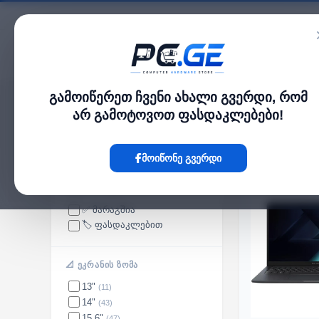
კატალოგი
გამოიწერეთ ჩვენი ახალი გვერდი, რომ
pc.ge
/
ლეპტოპები და კომპიუტერები
არ გამოტოვოთ ფასდაკლებები!
ლეპტოპები და კომპიუტერები
MacBo
მოიწონე გვერდი
ᲮᲔᲚᲛᲘᲡᲐᲬᲕᲓᲝᲛᲝᲑᲐ
✅ მარაგშია
🏷️ ფასდაკლებით
📐 ᲔᲙᲠᲐᲜᲘᲡ ᲖᲝᲛᲐ
13"
(11)
14"
(43)
15.6"
(47)