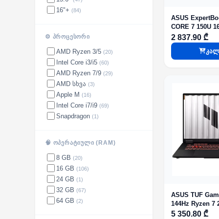
16"+
(84)
ASUS ExpertBoo
CORE 7 150U 1
Integrated Grap
2 837.90 ₾
⚙️ ᲞᲠᲝᲪᲔᲡᲝᲠᲘ
კალ
AMD Ryzen 3/5
(20)
Intel Core i3/i5
(60)
AMD Ryzen 7/9
(29)
AMD სხვა
(3)
Apple M
(16)
Intel Core i7/i9
(69)
Snapdragon
(1)
🧠 ᲝᲞᲔᲠᲐᲢᲘᲣᲚᲘ (RAM)
8 GB
(20)
16 GB
(106)
24 GB
(1)
32 GB
(67)
ASUS TUF Gami
64 GB
(2)
144Hz Ryzen 7 
RTX 5060 8GB J
5 350.80 ₾