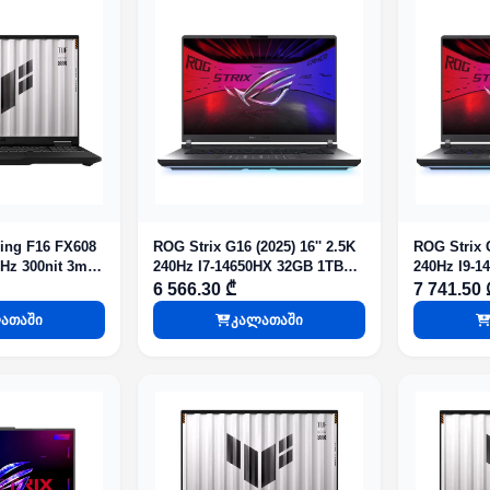
ng F16 FX608
ROG Strix G16 (2025) 16'' 2.5K
ROG Strix G
Hz 300nit 3ms
240Hz I7-14650HX 32GB 1TB
240Hz I9-1
GB 512GB SSD
G4 SSD RTX 5060 Eclipse Gray
G4 SSD RTX
6 566.30 ₾
7 741.50 
DOS Gray
ათაში
კალათაში