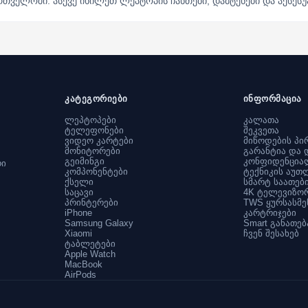
თველოში. ასევე იხილეთ ლეპტოპის ჩანთები, დამტენები და აქსესუ
კატეგორიები
ინფორმაცია
ლეპტოპები
კალათა
ტელეფონები
შეკვეთა
ვიდეო კარტები
მიწოდების პი
მონიტორები
გარანტია და 
გეიმინგი
კონფიდენცია
რი
კომპონენტები
ტექნიკის აუთ
ქსელი
სმარტ საათებ
საცავი
4K ტელევიზო
პრინტერები
TWS ყურსასმე
iPhone
კარტრიჯები
Samsung Galaxy
Smart განათებ
Xiaomi
ჩვენ შესახებ
ტაბლეტები
Apple Watch
MacBook
AirPods