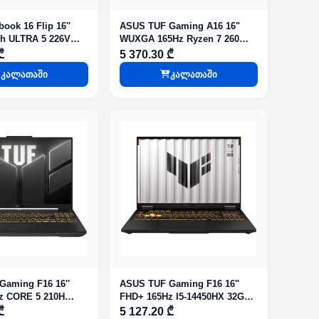
ook 16 Flip 16''
ASUS TUF Gaming A16 16"
h ULTRA 5 226V
WUXGA 165Hz Ryzen 7 260
 Intel Arc Graphics
32GB 1TB SSD RTX 5060 8GB
₾
5 370.30 ₾
y Win 11 HOME
DOS Gray
კალათაში
კალათაში
aming F16 16''
ASUS TUF Gaming F16 16''
z CORE 5 210H
FHD+ 165Hz I5-14450HX 32GB
B RTX 3050 6GB
1TB RTX 5060 Jaeger Gray
₾
5 127.20 ₾