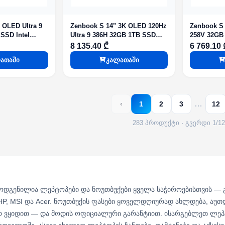
D Ultra 9
Zenbook S 14" 3K OLED 120Hz
Zenbook S 
SSD Intel
Ultra 9 386H 32GB 1TB SSD
258V 32GB 
ilver
Integrated Graphics GREY WIN
8 135.40 ₾
6 769.10 
11 HOME
ათაში
კალათაში
…
‹
1
2
3
12
283 პროდუქტი · გვერდი 1/12
მოდგენილია ლეპტოპები და ნოუთბუქები ყველა საჭიროებისთვის — გ
 HP, MSI და Acer. ნოუთბუქის ფასები ყოველდღიურად ახლდება, აუ
რ ვყიდით — და მოდის ოფიციალური გარანტიით. ისარგებლეთ ლეპტ