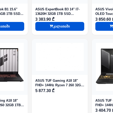
k B1 15.6"
ASUS ExpertBook B3 14" I7-
ASUS Vivob
6GB 1TB SSD
13620H 32GB 1TB SSD
OLED Touc
hics
Integrated Graphics Gentle
16GB 512GB
3 383.90 ₾
3 850.60 
Grey
Matte Gra
ათაში
კალათაში
ASUS TUF Gaming A18 18''
FHD+ 144Hz Ryzen 7 260 32GB
1TB RTX 5050 8GB Jaeger Gray
5 877.30 ₾
ng A18 18''
ASUS TUF G
260 32GB 1TB
FHD+ 144H
aeger Gray
16GB 512G
3 404.70 