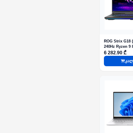
ROG Strix G18 (
240Hz Ryzen 9 894
1TB G4 SSD RTX
6 282.90 ₾
Gray
კალ