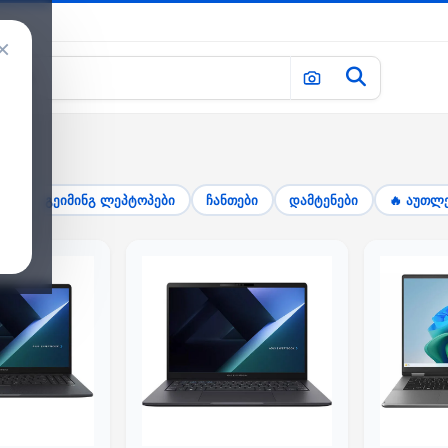
×
ok
გეიმინგ ლეპტოპები
ჩანთები
დამტენები
🔥 აუთლ