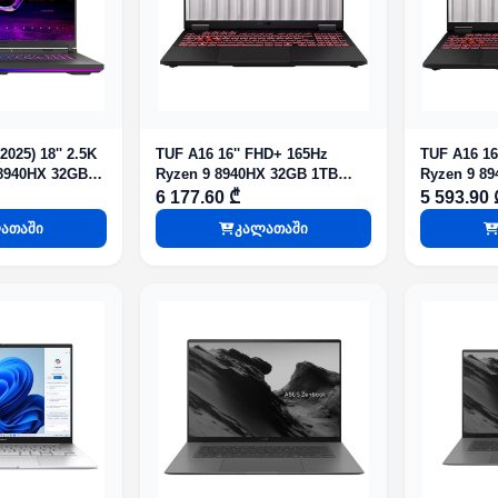
2025) 18'' 2.5K
TUF A16 16'' FHD+ 165Hz
TUF A16 16
0HX 32GB
Ryzen 9 8940HX 32GB 1TB
Ryzen 9 8940HX 16GB 1TB
 5060 Eclipse
SSD RTX 5070 8GB Jaeger
SSD RTX 5070 8GB Jaeger
6 177.60 ₾
5 593.90 
Gray
Gray
ათაში
კალათაში