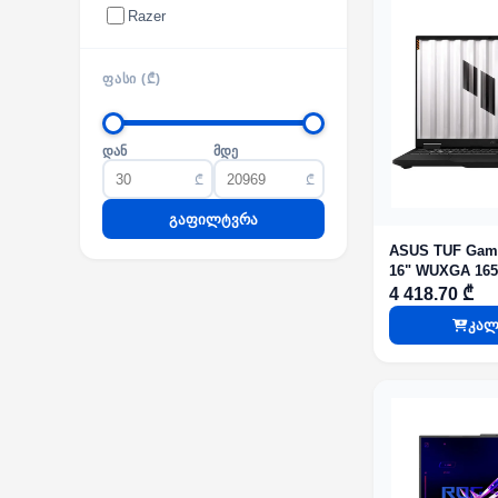
Razer
ᲤᲐᲡᲘ (₾)
დან
მდე
₾
₾
გაფილტვრა
ASUS TUF Gami
16" WUXGA 165
i5 13450HX 16
4 418.70 ₾
RTX 5060 8GB 
კალ