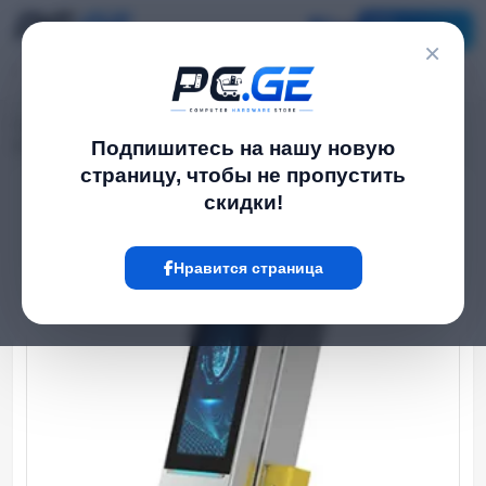
Каталог
×
Главная
Камеры и фото-видео
›
›
დაშვების Система ტემპერატურის დადგენის მოდულით
Подпишитесь на нашу новую
страницу, чтобы не пропустить
скидки!
Hot
Нравится страница