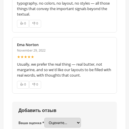
typography, no colors, no layout, no styles — all those
things that convey the important signals beyond the
textual.
👍 0
👎 0
Ema Norton
November 29, 2022
★★★★★
Usually, we prefer the real thing — real butter, not
margarine, and so we'd like our layouts to be filled with
real words, with thoughts that count.
👍 0
👎 0
Добавить отзыв
Ваша оценка *