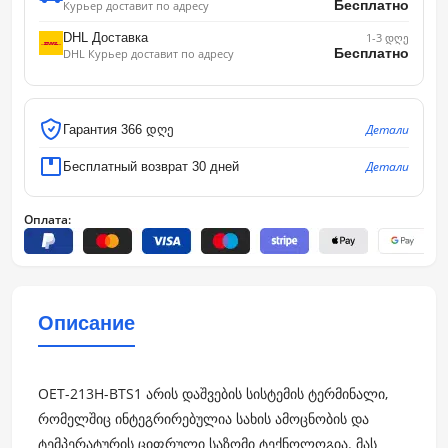
Бесплатно
Курьер доставит по адресу
DHL Доставка
1-3 დღე
Бесплатно
DHL Курьер доставит по адресу
Детали
Гарантия 366 დღე
Детали
Бесплатный возврат 30 дней
Оплата:
Описание
OET-213H-BTS1 არის დაშვების სისტემის ტერმინალი,
რომელშიც ინტეგრირებულია სახის ამოცნობის და
ტემპერატურის ციფრული საზომი ტექნოლოგია. მას