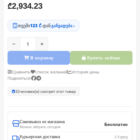
2,934.23
₾
თვეში
123 ₾
-დან
განვადება ›
−
+
В корзину
Купить сейчас
Сравнить
Список желаний
История цены
Поделиться:
32
человек(а) смотрят этот товар
Самовывоз из магазина
Бесплатно
Можно забрать сегодня
Курьерская доставка
2-3 დღე