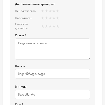
Дополнительные критерии:
★
★
★
★
★
Цена/качество
★
★
★
★
★
Надёжность
Скорость
★
★
★
★
★
доставки
Отзыв *
Плюсы
Минусы
Имя *