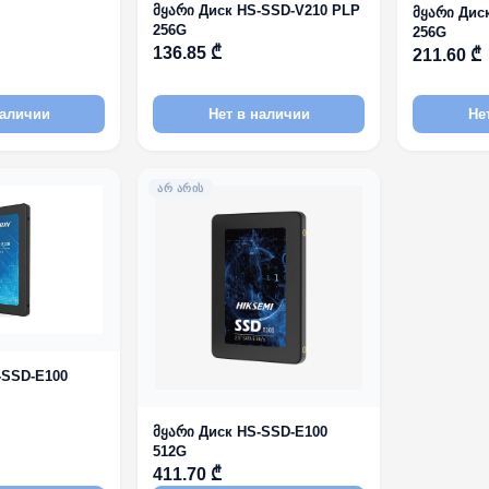
მყარი Диск HS-SSD-V210 PLP
მყარი Дис
256G
256G
136.85 ₾
211.60 ₾
наличии
Нет в наличии
Не
ᲐᲠ ᲐᲠᲘᲡ
-SSD-E100
მყარი Диск HS-SSD-E100
512G
411.70 ₾