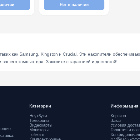
наличии
Нет в наличии
ких как Samsung, Kingston и Crucial. Эти накопители обеспечиваю
вашего компьютера. Закажите с гарантией и доставкой!
Категории
Информация
Ноутбуки
Корзина
Телефоны
Заказ
Видеокарты
Условия доста
ующие
Мониторы
Гарантия и воз
Гейминг
Конфиденциал
ставка.
Комплектующие
ტექნიკის აუთ