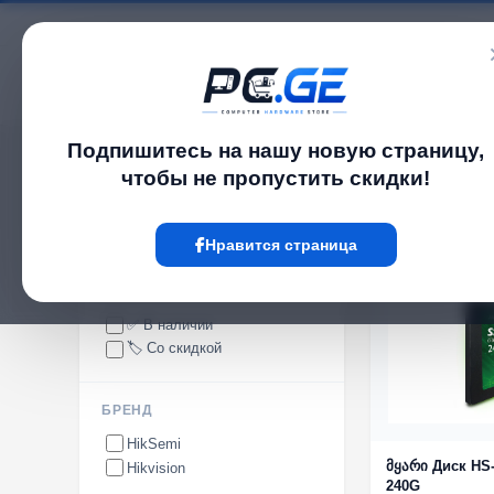
Каталог
Подпишитесь на нашу новую страницу,
pc.ge
/
SSD-диски
чтобы не пропустить скидки!
SSD-диски
Нравится страница
ᲐᲠ ᲐᲠᲘᲡ
НАЛИЧИЕ
✅ В наличии
🏷️ Со скидкой
БРЕНД
HikSemi
მყარი Диск HS
Hikvision
240G