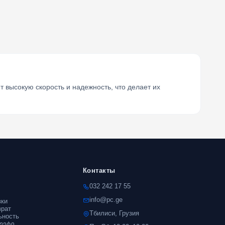
т высокую скорость и надежность, что делает их
Контакты
032 242 17 55
info@pc.ge
вки
врат
Тбилиси, Грузия
ьность
ლეტი