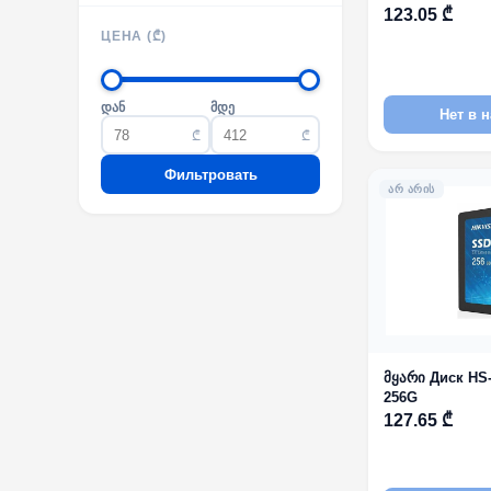
123.05 ₾
ЦЕНА (₾)
დან
მდე
Нет в 
₾
₾
Фильтровать
ᲐᲠ ᲐᲠᲘᲡ
მყარი Диск HS
256G
127.65 ₾