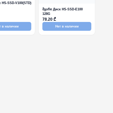
к HS-SSD-V100(STD)
მყარი Диск HS-SSD-E100
128G
78.20 ₾
т в наличии
Нет в наличии