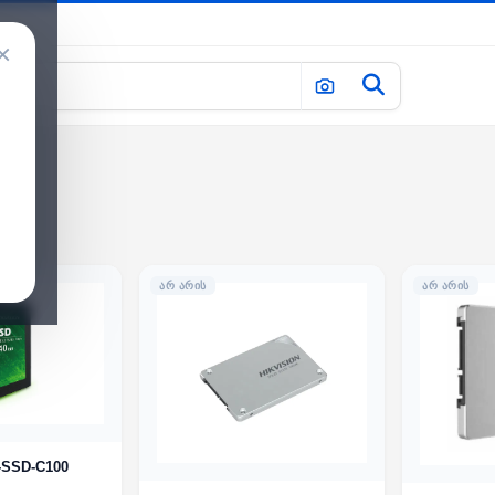
×
ᲐᲠ ᲐᲠᲘᲡ
ᲐᲠ ᲐᲠᲘᲡ
-SSD-C100