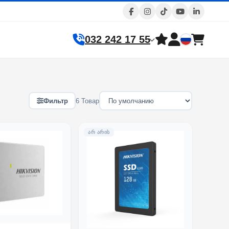
032 242 17 55
Фильтр
6 Товар
ᲐᲠ ᲐᲠᲘᲡ