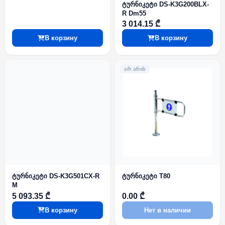
ტურნიკეტი DS-K3G200BLX-
R Dm55
3 014.15 ₾
В корзину
В корзину
ᲐᲠ ᲐᲠᲘᲡ
ტურნიკეტი DS-K3G501CX-R
ტურნიკეტი T80
M
5 093.35 ₾
0.00 ₾
В корзину
Нет в наличии