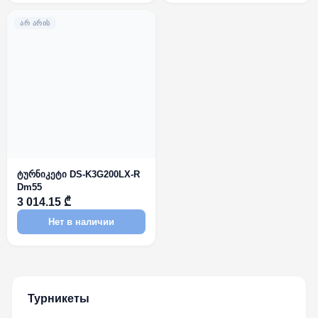
ᲐᲠ ᲐᲠᲘᲡ
ტურნიკეტი DS-K3G200LX-R
Dm55
3 014.15 ₾
Нет в наличии
Турникеты