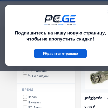
Каталог
Подпишитесь на нашу новую страницу,
pc.ge
/
Расходные материалы
чтобы не пропустить скидки!
Расходные материалы
Нравится страница
НАЛИЧИЕ
✅ В наличии
🏷️ Со скидкой
БРЕНД
Henan
კონექტორი TT
Hikvision
2.06 ₾
NO_Name