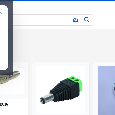
×
-BC16