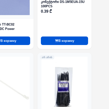
კონექტორი DS-1M5EUA-15U
100PCS
0.39 ₾
 TT-BC02
 DC Power
В корзину
В корзину
ᲐᲠ ᲐᲠᲘᲡ