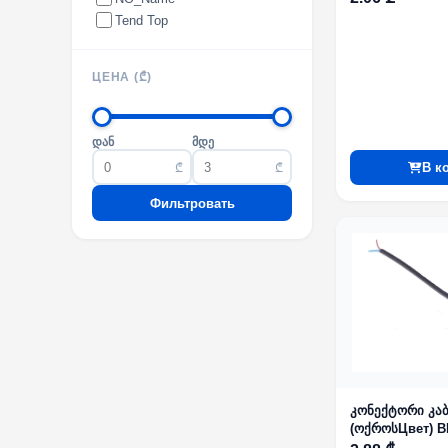
Tend Top
ЦЕНА (₾)
დან
მდე
В к
₾
₾
Фильтровать
კონექტორი კა
(ოქროსЦвет) B
BC16