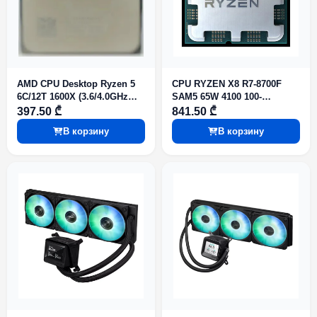
AMD CPU Desktop Ryzen 5
CPU RYZEN X8 R7-8700F
6C/12T 1600X (3.6/4.0GHz
SAM5 65W 4100 100-
Tray) NO Integrated Graphics
000001590 AMD
397.50 ₾
841.50 ₾
В корзину
В корзину