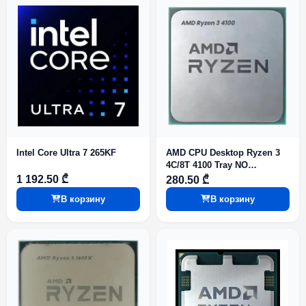
Intel Core Ultra 7 265KF
AMD CPU Desktop Ryzen 3
4C/8T 4100 Tray NO
Integrated Graphics
1 192.50 ₾
280.50 ₾
В корзину
В корзину