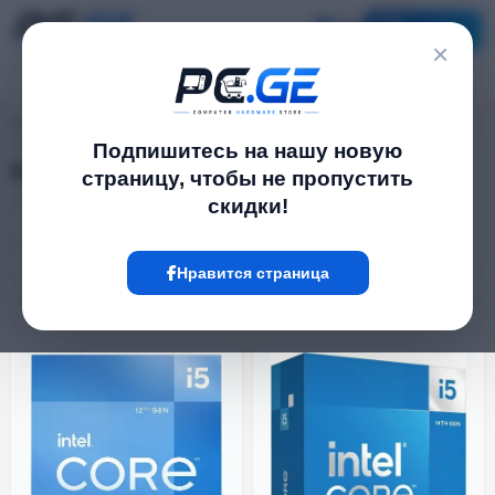
Каталог
×
pc.ge
/
Комплектующие
Подпишитесь на нашу новую
Комплектующие
страницу, чтобы не пропустить
скидки!
პროცესორები
RAM
დედაპლატები
Блоки питания
Нравится страница
Фильтр
24 Товар