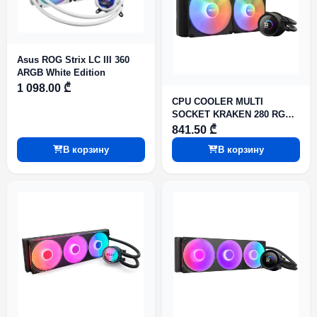
Asus ROG Strix LC III 360
ARGB White Edition
1 098.00 ₾
CPU COOLER MULTI
SOCKET KRAKEN 280 RGB
RL-KR280B1 NZXT
841.50 ₾
В корзину
В корзину