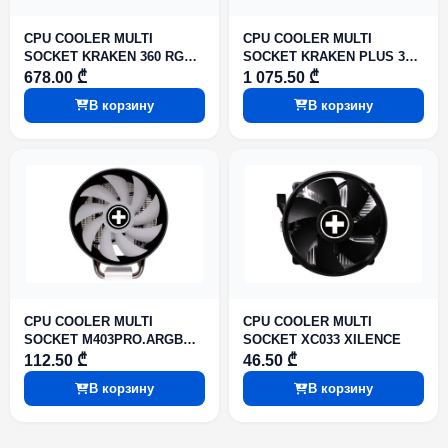
CPU COOLER MULTI
CPU COOLER MULTI
SOCKET KRAKEN 360 RGB
SOCKET KRAKEN PLUS 360
NZXT
RGB V2 NZXT
678.00 ₾
1 075.50 ₾
В корзину
В корзину
CPU COOLER MULTI
CPU COOLER MULTI
SOCKET M403PRO.ARGB
SOCKET XC033 XILENCE
XC129 XILENCE
112.50 ₾
46.50 ₾
В корзину
В корзину