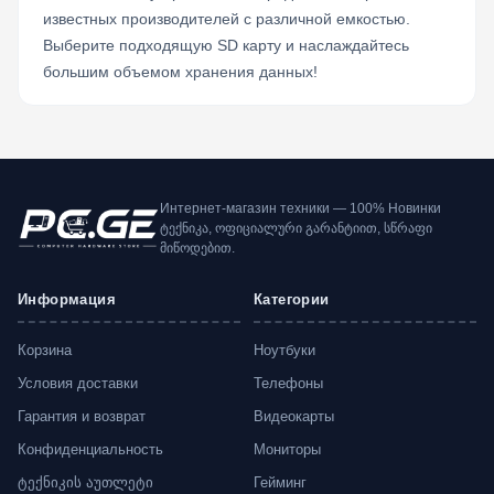
известных производителей с различной емкостью.
Выберите подходящую SD карту и наслаждайтесь
большим объемом хранения данных!
Интернет-магазин техники — 100% Новинки
ტექნიკა, ოფიციალური გარანტიით, სწრაფი
მიწოდებით.
Информация
Категории
Корзина
Ноутбуки
Условия доставки
Телефоны
Гарантия и возврат
Видеокарты
Конфиденциальность
Мониторы
ტექნიკის აუთლეტი
Гейминг