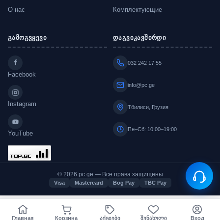
О нас
Комплектующие
გამოგვყევი
დაგვიკავშირდი
032 242 17 55
Facebook
info@pc.ge
Instagram
Тбилиси, Грузия
Пн–Сб: 10:00–19:00
YouTube
© 2026 pc.ge — Все права защищены
Visa
Mastercard
Bog Pay
TBC Pay
Главная
Корзина
აქციები
შენახული
Вход