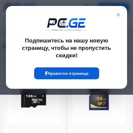
Каталог
×
pc.ge
/
SD-карты
Подпишитесь на нашу новую
SD-карты
страницу, чтобы не пропустить
скидки!
Фильтр
7 Товар
Нравится страница