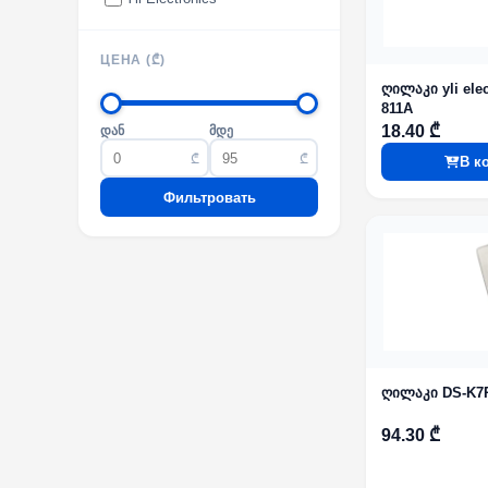
ЦЕНА (₾)
ღილაკი yli ele
811A
18.40 ₾
დან
მდე
₾
₾
В к
Фильтровать
ღილაკი DS-K7
94.30 ₾