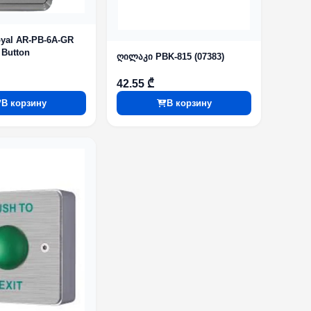
yal AR-PB-6A-GR
 Button
ღილაკი PBK-815 (07383)
42.55 ₾
В корзину
В корзину