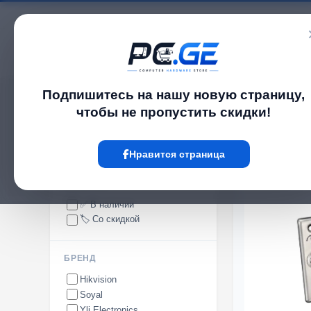
Каталог
Подпишитесь на нашу новую страницу,
pc.ge
/
Кнопки
чтобы не пропустить скидки!
Кнопки
Нравится страница
НАЛИЧИЕ
✅ В наличии
🏷️ Со скидкой
БРЕНД
Hikvision
Soyal
Yli Electronics