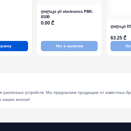
ღილაკი yli electronics PBK-
810B
0.00 ₾
ღილაკი D
63.25 ₾
орзину
Нет в наличии
Не
 различных устройств. Мы предлагаем продукцию от известных бре
ю наших кнопок!