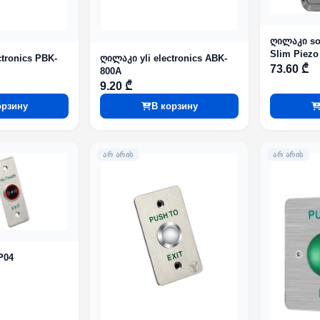
ღილაკი so
Slim Piezo
ctronics PBK-
ღილაკი yli electronics ABK-
73.60 ₾
800A
9.20 ₾
орзину
В корзину
ᲐᲠ ᲐᲠᲘᲡ
ᲐᲠ ᲐᲠᲘᲡ
P04