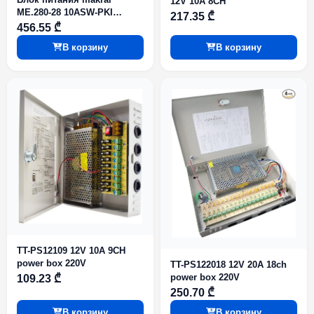
12V 10A 8CH
ME.280-28 10ASW-PKI
217.35 ₾
Output voltage: 24 V to 27 6
456.55 ₾
V
В корзину
В корзину
TT-PS12109 12V 10A 9CH
power box 220V
TT-PS122018 12V 20A 18ch
power box 220V
109.23 ₾
250.70 ₾
В корзину
В корзину