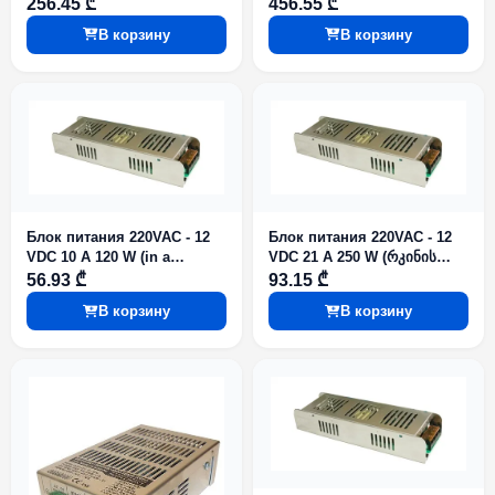
256.45 ₾
456.55 ₾
В корзину
В корзину
Блок питания 220VAC - 12
Блок питания 220VAC - 12
VDC 10 A 120 W (in a
VDC 21 A 250 W (რკინის
perforated iron box)
პერფორირებულ ყუთში)
56.93 ₾
93.15 ₾
В корзину
В корзину