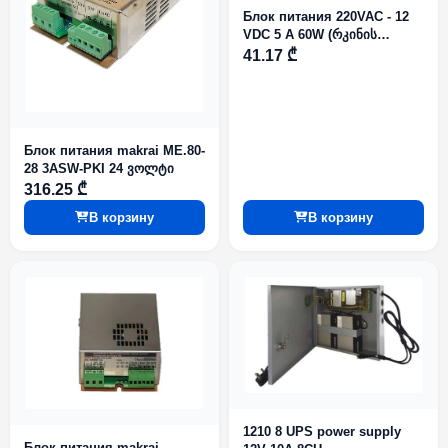
Блок питания 220VAC - 12
VDC 5 A 60W (რკინის
პერფორირებულ ყუთში)
41.17 ₾
Блок питания makrai ME.80-
28 3ASW-PKI 24 ვოლტი
316.25 ₾
В корзину
В корзину
1210 8 UPS power supply
Блок питания makrai