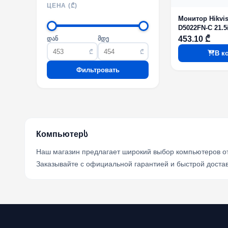
ЦЕНА (₾)
Монитор Hikvis
D5022FN-C 21.5
453.10 ₾
დან
მდე
₾
₾
В к
Фильтровать
Компьютерს
Наш магазин предлагает широкий выбор компьютеров от 
Заказывайте с официальной гарантией и быстрой достав