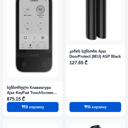
კარის სენსორი Ajax
DoorProtect (8EU) ASP Black
127.65 ₾
სენსორული Клавиатура
Ajax KeyPad TouchScreen
(8EU) ASP White
875.15 ₾
В корзину
В корзину