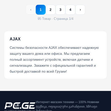
‹
1
2
3
4
›
95 Товар · Страница 1/4
AJAX
Системы безопасности AJAX обеспечивают надежную
защиту вашего дома или офиса. Мы предлагаем
полный ассортимент устройств, включая датчики и
сигнализации. Закажите с официальной гарантией и
быстрой доставкой по всей Грузии!
Интернет-магазин техники — 100% Новинки
ტექნიკა, ოფიციალური გარანტიით, სწრაფი