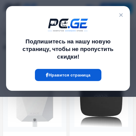
Каталог
×
pc.ge
/
AJAX
Подпишитесь на нашу новую
AJAX
страницу, чтобы не пропустить
скидки!
Фильтр
24 Товар
Нравится страница