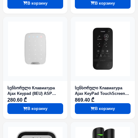
В корзину
В корзину
სენსორული Клавиатура
სენსორული Клавиатура
Ajax Keypad (8EU) ASP
Ajax KeyPad TouchScreen
White
(8EU) ASP Black
280.60 ₾
869.40 ₾
В корзину
В корзину