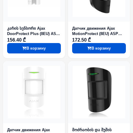
კარის სენსორი Ajax
Датчик движения Ajax
DoorProtect Plus (8EU) ASP
MotionProtect (8EU) ASP
White
Black
156.40 ₾
172.50 ₾
В корзину
В корзину
Датчик движения Ajax
მოძრაობის და შუშის