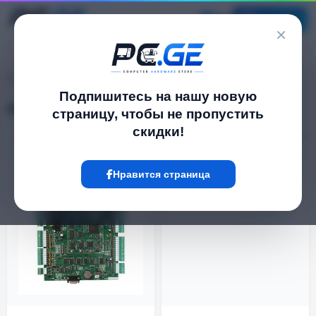
Каталог
×
pc.ge
/
Панели контроля доступа
Подпишитесь на нашу новую
Панели контроля доступа
страницу, чтобы не пропустить
скидки!
Фильтр
11 Товар
Нравится страница