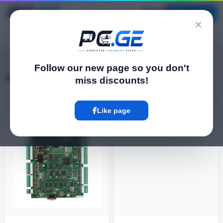
Catalog
×
pc.ge
/
Access Control Panels
Follow our new page so you don't
Access Control Panels
miss discounts!
Filter
11 Product
Like page