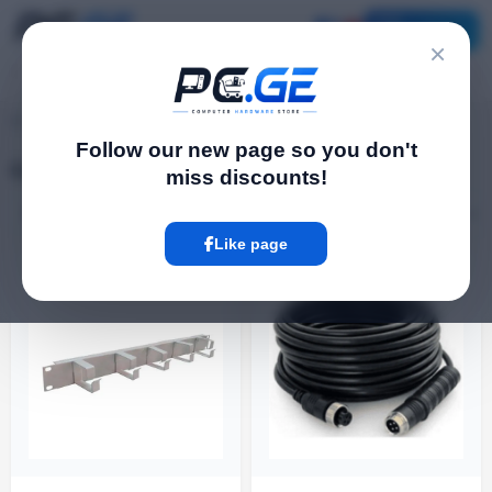
Catalog
×
pc.ge
/
Cables
Follow our new page so you don't
Cables
miss discounts!
Filter
7 Product
Like page