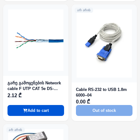
ᲐᲠ ᲐᲠᲘᲡ
გარე გამოყენების Network
cable F UTP CAT 5e DS-
Cable RS-232 to USB 1.8m
1LN5EOPSPE (O-STD) black
2.12 ₾
6000--04
0.00 ₾
Add to cart
Out of stock
ᲐᲠ ᲐᲠᲘᲡ