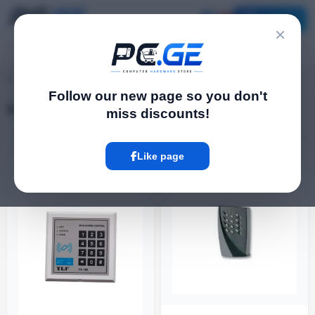
Catalog
×
pc.ge
/
Keyboard
Follow our new page so you don't
Keyboard
miss discounts!
Filter
3 Product
Like page
ᲐᲠ ᲐᲠᲘᲡ