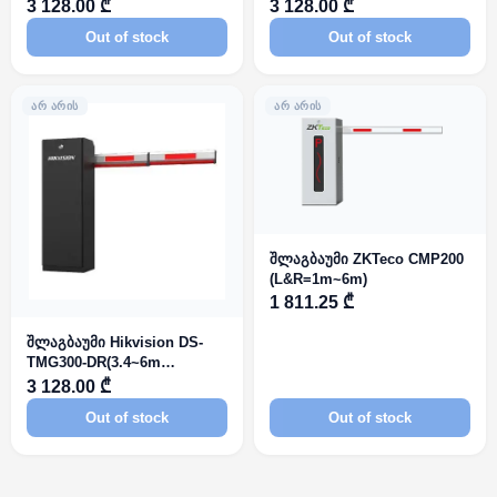
telescopic)
3 128.00 ₾
3 128.00 ₾
Out of stock
Out of stock
ᲐᲠ ᲐᲠᲘᲡ
ᲐᲠ ᲐᲠᲘᲡ
შლაგბაუმი ZKTeco CMP200
(L&R=1m~6m)
1 811.25 ₾
შლაგბაუმი Hikvision DS-
TMG300-DR(3.4~6m
telescopic
3 128.00 ₾
Out of stock
Out of stock