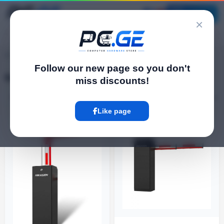
Catalog
×
pc.ge
/
Barriers
Follow our new page so you don't
Barriers
miss discounts!
Filter
24 Product
Like page