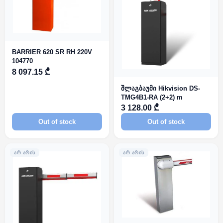
BARRIER 620 SR RH 220V
104770
8 097.15 ₾
შლაგბაუმი Hikvision DS-
TMG4B1-RA (2+2) m
3 128.00 ₾
Out of stock
Out of stock
ᲐᲠ ᲐᲠᲘᲡ
ᲐᲠ ᲐᲠᲘᲡ