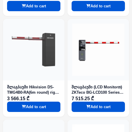
Add to cart
Add to cart
შლაგბაუმი Hikvision DS-
შლაგბაუმი (LCD Monitorთ)
TMG4B0-RA(6m round) right
ZKTeco BG-LCD100 Series
direction
(L=3m)
3 566.15 ₾
7 515.25 ₾
Add to cart
Add to cart