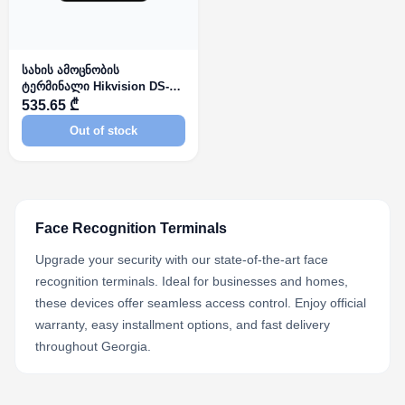
სახის ამოცნობის
ტერმინალი Hikvision DS-
K1T343MFX
535.65 ₾
Out of stock
Face Recognition Terminals
Upgrade your security with our state-of-the-art face
recognition terminals. Ideal for businesses and homes,
these devices offer seamless access control. Enjoy official
warranty, easy installment options, and fast delivery
throughout Georgia.