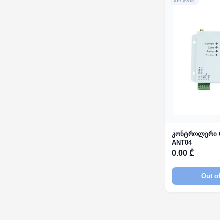
ᲐᲠ ᲐᲠᲘᲡ
კონტროლერი G
ANT04
0.00 ₾
Out of