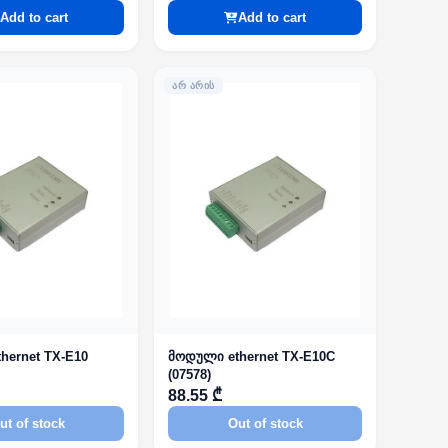
Add to cart
Add to cart
ᲐᲠ ᲐᲠᲘᲡ
hernet TX-E10
მოდული ethernet TX-E10C
(07578)
88.55 ₾
ut of stock
Out of stock