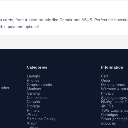
 cards, from trusted brands like Corsair and ASUS. Perfect for boost
xible payment options!
Categories
Information
Laptops
Cart
Phones
Order
Graphics cards
Delivery terms
 other
Monitors
Warranty & retu
Gaming
Privacy
Components
ტექნიკის აუთ
Network
სმარტ საათებ
Storage
4K TVs
Printers
TWS Earphone
iPhone
Cartridges
Samsung Galaxy
Smart განათებ
Xiaomi
About us
Tablets