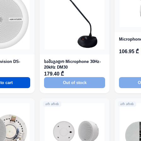
Microphon
106.95 ₾
vision DS-
სამაგიდო Microphone 30Hz-
20kHz DM30
179.40 ₾
to cart
Out of stock
O
ᲐᲠ ᲐᲠᲘᲡ
ᲐᲠ ᲐᲠᲘᲡ