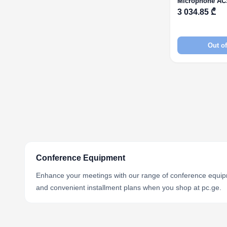
Microphone AC
მოდელისათვი
3 034.85 ₾
Out of
Conference Equipment
Enhance your meetings with our range of conference equipme
and convenient installment plans when you shop at pc.ge.