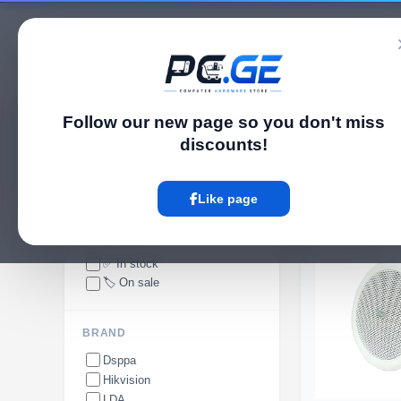
Catalog
Follow our new page so you don't miss
pc.ge
/
Conference Equipment
discounts!
Conference Equipment
Like page
AVAILABILITY
✅ In stock
🏷️ On sale
BRAND
Dsppa
Hikvision
LDA