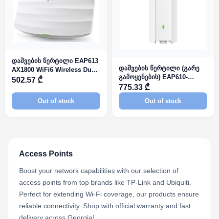
დაშვების წერტილი EAP613
დაშვების წერტილი (გარე
AX1800 WiFi6 Wireless Dual
გამოყენების) EAP610-
Band Ceiling Mount Access
502.57 ₾
Outdoor AX1800 WiFi 6
775.33 ₾
Point
Access Point
Out of stock
Out of stock
Access Points
Boost your network capabilities with our selection of
access points from top brands like TP-Link and Ubiquiti.
Perfect for extending Wi-Fi coverage, our products ensure
reliable connectivity. Shop with official warranty and fast
delivery across Georgia!