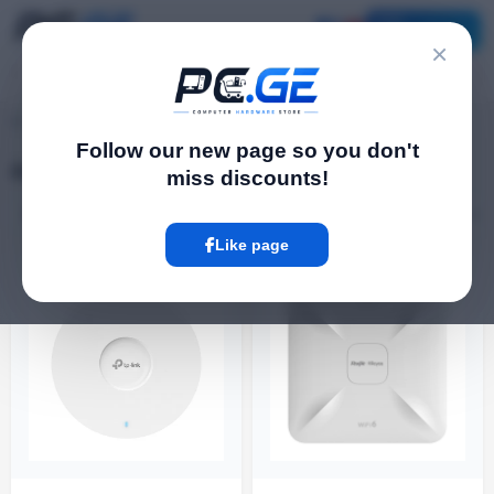
Catalog
×
pc.ge
/
Access Points
Follow our new page so you don't
Access Points
miss discounts!
Filter
8 Product
Like page
ᲐᲠ ᲐᲠᲘᲡ