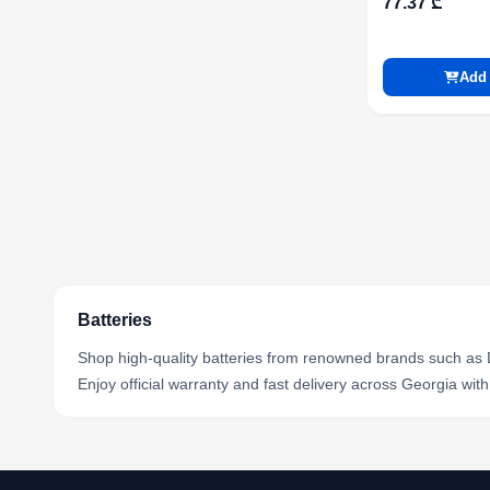
77.37 ₾
Add 
Batteries
Shop high-quality batteries from renowned brands such as D
Enjoy official warranty and fast delivery across Georgia wit