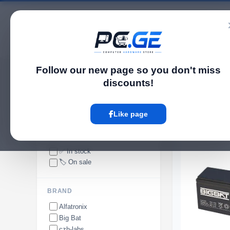
Catalog
Follow our new page so you don't miss
pc.ge
/
Batteries
discounts!
Batteries
Like page
AVAILABILITY
✅ In stock
🏷️ On sale
BRAND
Alfatronix
Big Bat
czh-labs