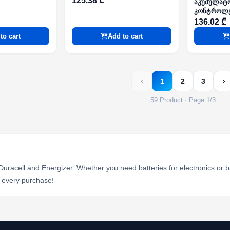
125.38 ₾
აკუმულატო
კონტროლერ
LABS
136.02 ₾
to cart
Add to cart
‹
1
2
3
›
59 Product · Page 1/3
uracell and Energizer. Whether you need batteries for electronics or 
h every purchase!