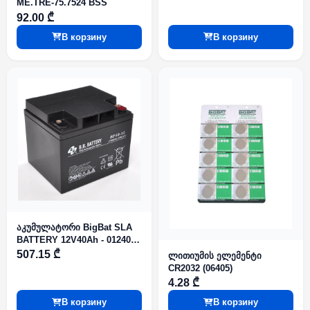
ME.TRE-75.7524 BSS
92.00 ₾
В корзину
В корзину
აკუმულატორი BigBat SLA
BATTERY 12V40Ah - 01240
(05744)
507.15 ₾
ლითიუმის ელემენტი
CR2032 (06405)
4.28 ₾
В корзину
В корзину