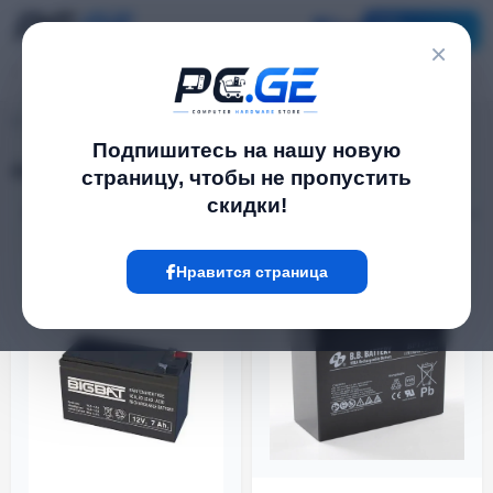
Каталог
×
pc.ge
/
Аккумуляторы
Подпишитесь на нашу новую
Аккумуляторы
страницу, чтобы не пропустить
скидки!
Фильтр
24 Товар
Нравится страница