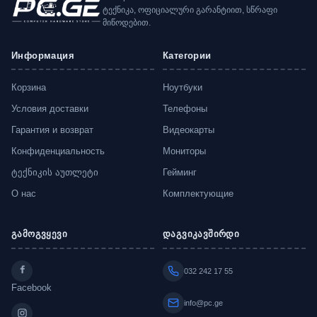
ტექნიკა, ოფიციალური გარანტიით, სწრაფი
მიწოდებით.
Информация
Категории
Корзина
Ноутбуки
Условия доставки
Телефоны
Гарантия и возврат
Видеокарты
Конфиденциальность
Мониторы
ტექნიკის აუთლეტი
Гейминг
О нас
Комплектующие
გამოგვყევი
დაგვიკავშირდი
032 242 17 55
Facebook
info@pc.ge