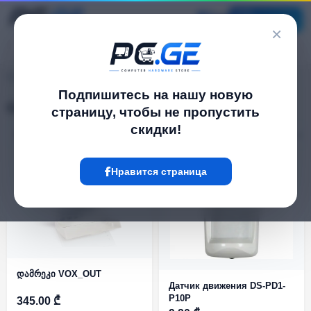
Каталог
×
pc.ge
/
Охранная сигнализация
Подпишитесь на нашу новую
Охранная сигнализация
страницу, чтобы не пропустить
скидки!
Фильтр
14 Товар
Нравится страница
დამრეკი VOX_OUT
Датчик движения DS-PD1-
P10P
345.00 ₾