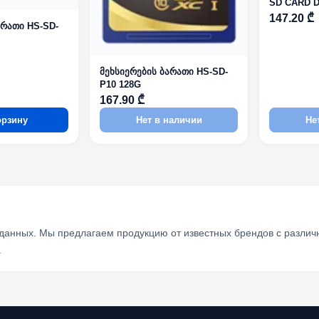
SD CARD D
147.20 ₾
არათი HS-SD-
მეხსიერების ბარათი HS-SD-
P10 128G
167.90 ₾
орзину
Нет в наличии
Не
анных. Мы предлагаем продукцию от известных брендов с различн
.