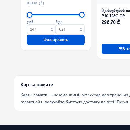
ЦЕНА (₾)
მეხსიერების ბ
P10 128G OP
296.70 ₾
დან
მდე
₾
₾
Фильтровать
В к
Карты памяти
Карты памяти — незаменимый аксессуар для хранения д
гарантией и получайте быструю доставку по всей Грузии