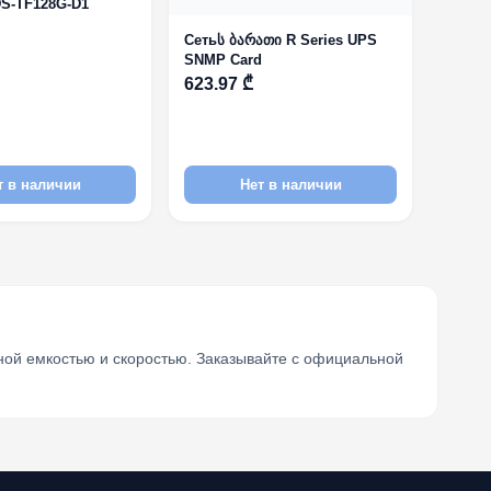
S-TF128G-D1
Сетьს ბარათი R Series UPS
SNMP Card
623.97 ₾
т в наличии
Нет в наличии
ой емкостью и скоростью. Заказывайте с официальной