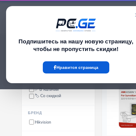
Каталог
Подпишитесь на нашу новую страницу,
pc.ge
/
Карты памяти
чтобы не пропустить скидки!
Карты памяти
Нравится страница
НАЛИЧИЕ
✅ В наличии
🏷️ Со скидкой
БРЕНД
Hikvision