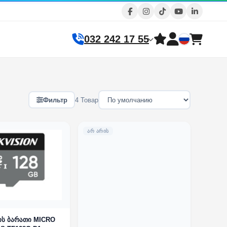
032 242 17 55
Фильтр
4 Товар
ᲐᲠ ᲐᲠᲘᲡ
ის ბარათი MICRO