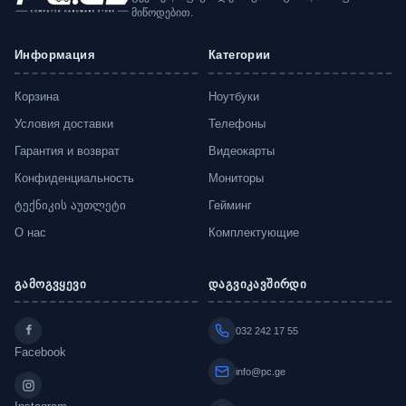
მიწოდებით.
Информация
Категории
Корзина
Ноутбуки
Условия доставки
Телефоны
Гарантия и возврат
Видеокарты
Конфиденциальность
Мониторы
ტექნიკის აუთლეტი
Гейминг
О нас
Комплектующие
გამოგვყევი
დაგვიკავშირდი
032 242 17 55
Facebook
info@pc.ge