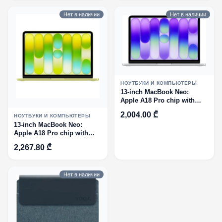
Нет в наличии
Нет в наличии
НОУТБУКИ И КОМПЬЮТЕРЫ
13-inch MacBook Neo:
Apple A18 Pro chip with
6‑core CPU and 5‑core GPU,
2,004.00 ₾
НОУТБУКИ И КОМПЬЮТЕРЫ
8GB, 256GB SSD - Silver
13-inch MacBook Neo:
ENG
Apple A18 Pro chip with
6‑core CPU and 5‑core GPU,
2,267.80 ₾
8GB, 256GB SSD - Citrus
ENG
Нет в наличии