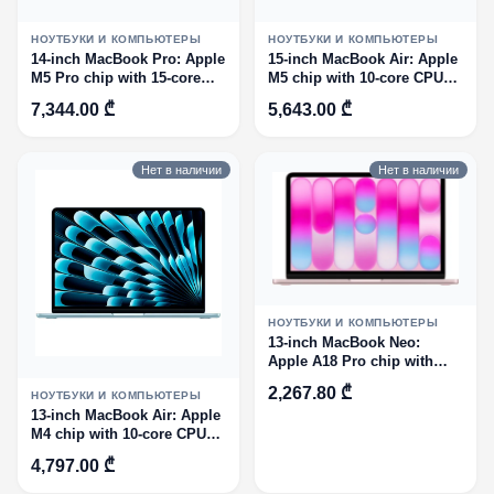
НОУТБУКИ И КОМПЬЮТЕРЫ
НОУТБУКИ И КОМПЬЮТЕРЫ
14-inch MacBook Pro: Apple
15-inch MacBook Air: Apple
M5 Pro chip with 15‑core
M5 chip with 10‑core CPU
CPU and 16‑core GPU,
and 10‑core GPU, 24GB, 1TB
7,344.00 ₾
5,643.00 ₾
24GB, 1TB SSD - Space
SSD - Silver
Black
Нет в наличии
Нет в наличии
НОУТБУКИ И КОМПЬЮТЕРЫ
13-inch MacBook Neo:
Apple A18 Pro chip with
6‑core CPU and 5‑core GPU,
2,267.80 ₾
НОУТБУКИ И КОМПЬЮТЕРЫ
8GB, 256GB SSD - Blush
13-inch MacBook Air: Apple
ENG
M4 chip with 10-core CPU
and 10-core GPU, 24GB,
4,797.00 ₾
512GB SSD - Sky
Blue,Model A3240