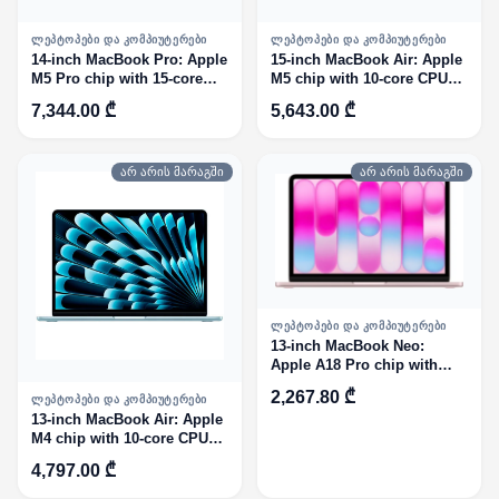
ᲚᲔᲞᲢᲝᲞᲔᲑᲘ ᲓᲐ ᲙᲝᲛᲞᲘᲣᲢᲔᲠᲔᲑᲘ
ᲚᲔᲞᲢᲝᲞᲔᲑᲘ ᲓᲐ ᲙᲝᲛᲞᲘᲣᲢᲔᲠᲔᲑᲘ
14-inch MacBook Pro: Apple
15-inch MacBook Air: Apple
M5 Pro chip with 15‑core
M5 chip with 10‑core CPU
CPU and 16‑core GPU,
and 10‑core GPU, 24GB, 1TB
7,344.00 ₾
5,643.00 ₾
24GB, 1TB SSD - Space
SSD - Silver
Black
არ არის მარაგში
არ არის მარაგში
ᲚᲔᲞᲢᲝᲞᲔᲑᲘ ᲓᲐ ᲙᲝᲛᲞᲘᲣᲢᲔᲠᲔᲑᲘ
13-inch MacBook Neo:
Apple A18 Pro chip with
6‑core CPU and 5‑core GPU,
2,267.80 ₾
ᲚᲔᲞᲢᲝᲞᲔᲑᲘ ᲓᲐ ᲙᲝᲛᲞᲘᲣᲢᲔᲠᲔᲑᲘ
8GB, 256GB SSD - Blush
13-inch MacBook Air: Apple
ENG
M4 chip with 10-core CPU
and 10-core GPU, 24GB,
4,797.00 ₾
512GB SSD - Sky
Blue,Model A3240