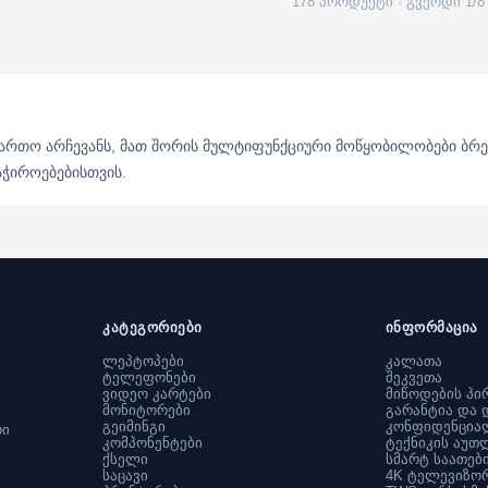
178 პროდუქტი · გვერდი 1/8
ფართო არჩევანს, მათ შორის მულტიფუნქციური მოწყობილობები ბრენ
ჭიროებებისთვის.
კატეგორიები
ინფორმაცია
ლეპტოპები
კალათა
ტელეფონები
შეკვეთა
ვიდეო კარტები
მიწოდების პი
მონიტორები
გარანტია და 
გეიმინგი
კონფიდენცია
რი
კომპონენტები
ტექნიკის აუთ
ქსელი
სმარტ საათებ
საცავი
4K ტელევიზო