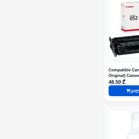
Compatible Cart
Original) Cano
Black (9000page
46.50 ₾
LBP212DW/214
კალ
HP MFP M225d