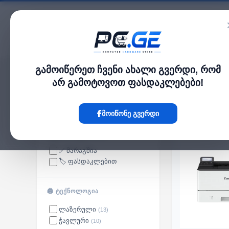
კატალოგი
გამოიწერეთ ჩვენი ახალი გვერდი, რომ
pc.ge
/
პრინტერები და სკანერები
არ გამოტოვოთ ფასდაკლებები!
პრინტერები და სკანერები
მოიწონე გვერდი
ᲮᲔᲚᲛᲘᲡᲐᲬᲕᲓᲝᲛᲝᲑᲐ
✅ მარაგშია
🏷️ ფასდაკლებით
🖨 ᲢᲔᲥᲜᲝᲚᲝᲒᲘᲐ
ლაზერული
(13)
ჭავლური
(10)