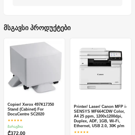
მსგავსი პროდუქტები
Copier/ Xerox 497K17350
Printer/ Laser/ Canon MFP i-
Stand (Cabinet) For
SENSYS MF664CDW Color,
DocuCentre SC2020
A4 25 ppm, 1200x1200dpi,
★★★★★
Duplex, ADF, 1GB, Wi-Fi,
Ethernet, USB 2.0, 30K p/m
მარაგშია
★★★★★
₾372.00