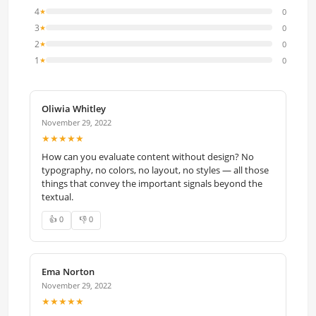
4
0
★
3
0
★
2
0
★
1
0
★
Oliwia Whitley
November 29, 2022
★★★★★
How can you evaluate content without design? No
typography, no colors, no layout, no styles — all those
things that convey the important signals beyond the
textual.
👍 0
👎 0
Ema Norton
November 29, 2022
★★★★★