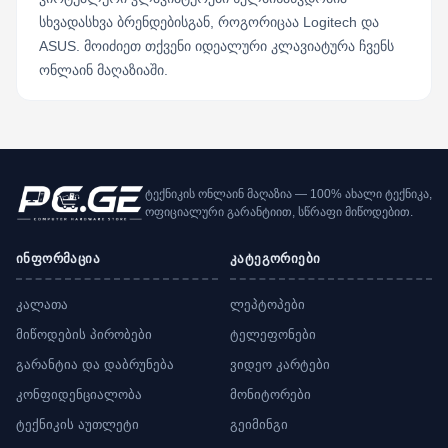
სხვადასხვა ბრენდებისგან, როგორიცაა Logitech და
ASUS. მოიძიეთ თქვენი იდეალური კლავიატურა ჩვენს
ონლაინ მაღაზიაში.
ტექნიკის ონლაინ მაღაზია — 100% ახალი ტექნიკა,
ოფიციალური გარანტიით, სწრაფი მიწოდებით.
ინფორმაცია
კატეგორიები
კალათა
ლეპტოპები
მიწოდების პირობები
ტელეფონები
გარანტია და დაბრუნება
ვიდეო კარტები
კონფიდენციალობა
მონიტორები
ტექნიკის აუთლეტი
გეიმინგი