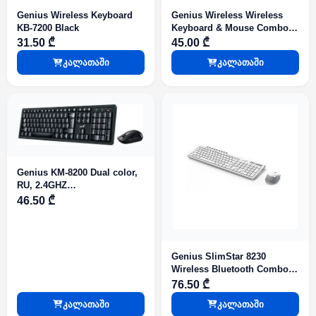
Genius Wireless Keyboard
Genius Wireless Wireless
KB-7200 Black
Keyboard & Mouse Combo
KM-8101
31.50 ₾
45.00 ₾
კალათაში
კალათაში
Genius KM-8200 Dual color,
RU, 2.4GHZ
Keyboard+mouse
46.50 ₾
Genius SlimStar 8230
Wireless Bluetooth Combo
White
76.50 ₾
კალათაში
კალათაში