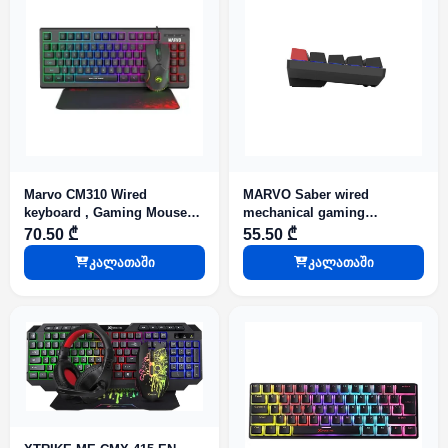
Marvo CM310 Wired
MARVO Saber wired
keyboard , Gaming Mouse
mechanical gaming
And mouse pad Combo
keyboard RGB lighting Black
70.50 ₾
55.50 ₾
კალათაში
კალათაში