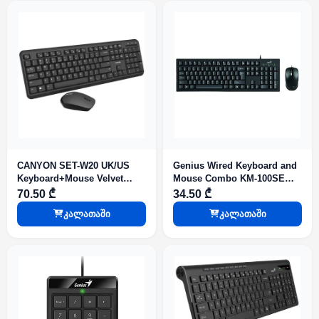
CANYON SET-W20 UK/US
Genius Wired Keyboard and
Keyboard+Mouse Velvet
Mouse Combo KM-100SE
Wireless Black
Black
70.50 ₾
34.50 ₾
კალათაში
კალათაში