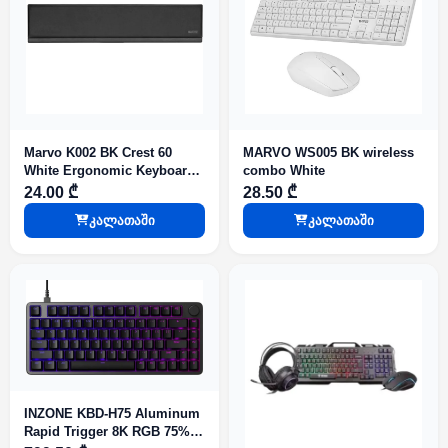
Marvo K002 BK Crest 60
MARVO WS005 BK wireless
White Ergonomic Keyboard
combo White
Pad With Wrist Support,
24.00 ₾
28.50 ₾
Hidden Storage
კალათაში
კალათაში
Compartment
INZONE KBD-H75 Aluminum
Rapid Trigger 8K RGB 75%