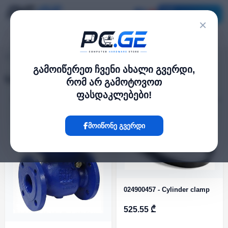
კატალოგი
×
ხანძარქრობის სისტემები
pc.ge
/
გამოიწერეთ ჩვენი ახალი გვერდი,
ხანძარქრობის სისტემები
რომ არ გამოტოვოთ
ფასდაკლებები!
ფილტრი
2 პროდუქტი
ᲐᲠ ᲐᲠᲘᲡ
ᲐᲠ ᲐᲠᲘᲡ
მოიწონე გვერდი
024900457 - Cylinder clamp
525.55 ₾