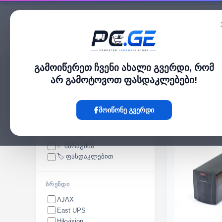
კატალოგი
გამოიწერეთ ჩვენი ახალი გვერდი, რომ
pc.ge
/
უწყვეტი კვების წყაროები
არ გამოტოვოთ ფასდაკლებები!
უწყვეტი კვების წყაროები
მოიწონე გვერდი
ᲮᲔᲚᲛᲘᲡᲐᲬᲕᲓᲝᲛᲝᲑᲐ
✅ მარაგშია
🏷️ ფასდაკლებით
ᲑᲠᲔᲜᲓᲘ
AJAX
East UPS
Hikvision