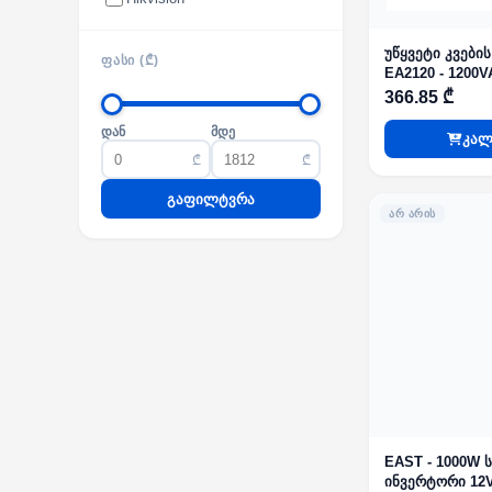
უწყვეტი კვების
ᲤᲐᲡᲘ (₾)
EA2120 - 1200V
2x12V7Ah Tower
366.85 ₾
interactive
დან
მდე
კალ
₾
₾
გაფილტვრა
ᲐᲠ ᲐᲠᲘᲡ
EAST - 1000W 
ინვერტორი 12V