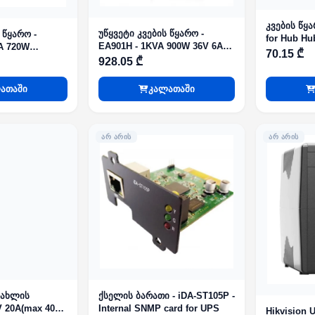
კვების წყ
უწყვეტი კვების წყარო -
 წყარო -
for Hub Hu
EA901H - 1KVA 900W 36V 6A
A 720W
70.15 ₾
Tower LCD SNMP slot RS-232
 Line-
928.05 ₾
On-line (აკუმულატორის
გარეშე)
ათაში
კალათაში
ᲐᲠ ᲐᲠᲘᲡ
ᲐᲠ ᲐᲠᲘᲡ
სახლის
ქსელის ბარათი - iDA-ST105P -
 20A(max 40A)
Internal SNMP card for UPS
Hikvision 