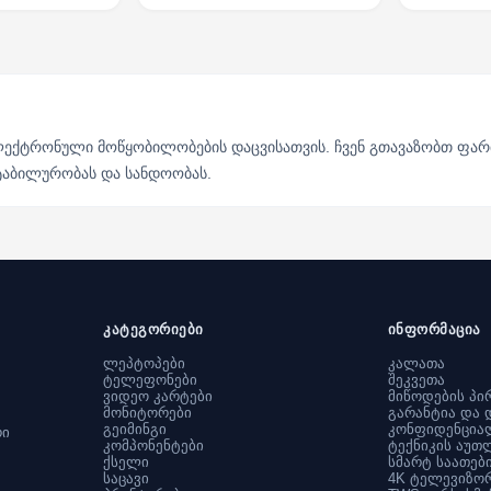
 ელექტრონული მოწყობილობების დაცვისათვის. ჩვენ გთავაზობთ ფარ
ტაბილურობას და სანდოობას.
კატეგორიები
ინფორმაცია
ლეპტოპები
კალათა
ტელეფონები
შეკვეთა
ვიდეო კარტები
მიწოდების პი
მონიტორები
გარანტია და 
გეიმინგი
კონფიდენცია
რი
კომპონენტები
ტექნიკის აუთ
ქსელი
სმარტ საათებ
საცავი
4K ტელევიზო