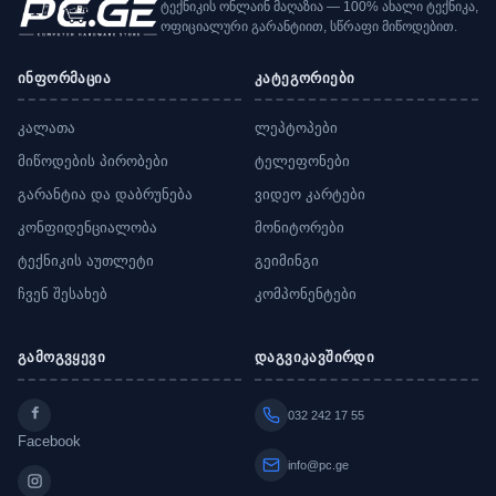
ტექნიკის ონლაინ მაღაზია — 100% ახალი ტექნიკა,
ოფიციალური გარანტიით, სწრაფი მიწოდებით.
ინფორმაცია
კატეგორიები
კალათა
ლეპტოპები
მიწოდების პირობები
ტელეფონები
გარანტია და დაბრუნება
ვიდეო კარტები
კონფიდენციალობა
მონიტორები
ტექნიკის აუთლეტი
გეიმინგი
ჩვენ შესახებ
კომპონენტები
გამოგვყევი
დაგვიკავშირდი
032 242 17 55
Facebook
info@pc.ge