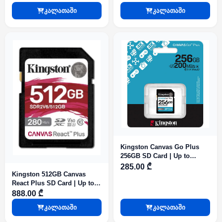
U3, V30 | SDG4/64GB
class 256GB
კალათაში
კალათაში
Kingston Canvas Go Plus
256GB SD Card | Up to
200MB/s | Class 10, UHS-I,
285.00 ₾
U3, V30 | SDG4/256GB
Kingston 512GB Canvas
React Plus SD Card | Up to
280MB/s | High Performance
888.00 ₾
Photography | Class 10 UHS-
კალათაში
კალათაში
II