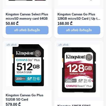
Kingston Canvas Select Plus
Kingston Canvas Go Plus
microSD memory card 64GB
128GB microSD Card | Up to
200MB/s | Class 10, UHS-I,
50.60 ₾
168.00 ₾
U3, V30, A2 | SDCG4/128GB
არ არის მარაგში
არ არის მარაგში
ᲐᲠ ᲐᲠᲘᲡ
ᲐᲠ ᲐᲠᲘᲡ
Kingston Canvas Go Plus
512GB SD Card
579.00 ₾