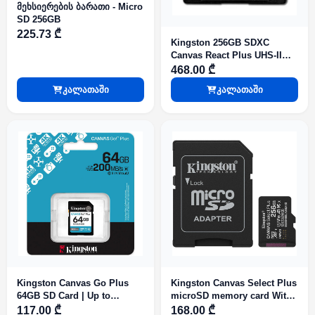
მეხსიერების ბარათი - Micro
SD 256GB
225.73 ₾
Kingston 256GB SDXC
Canvas React Plus UHS-II
280R/150W U3 V60 for Full
468.00 ₾
HD/4K
კალათაში
კალათაში
Kingston Canvas Go Plus
Kingston Canvas Select Plus
64GB SD Card | Up to
microSD memory card With
200MB/s | Class 10, UHS-I,
Android A1 performance
117.00 ₾
168.00 ₾