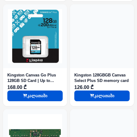
Kingston Canvas Go Plus
Kingston 128GBGB Canvas
128GB SD Card | Up to
Select Plus SD memory card
200MB/s | Class 10, UHS-I,
168.00 ₾
126.00 ₾
U3, V30 | SDG4/128GB
კალათაში
კალათაში