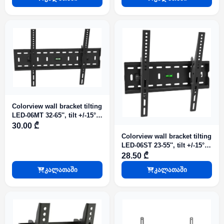
Colorview wall bracket tilting
LED-06MT 32-65'', tilt +/-15°,
wall distance 70mm Vesa
30.00 ₾
600/400mm, max support
Colorview wall bracket tilting
55KG
LED-06ST 23-55'', tilt +/-15°,
wall distance 70mm, Vesa
28.50 ₾
400/400mm, max support
კალათაში
კალათაში
55KG