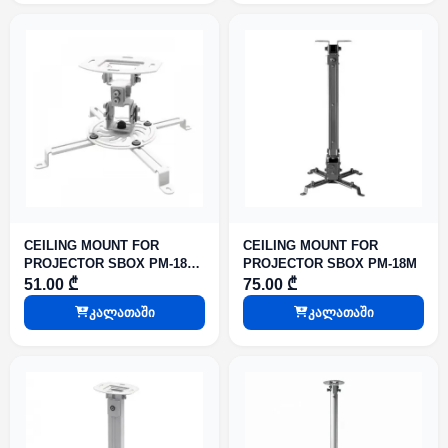
CEILING MOUNT FOR
CEILING MOUNT FOR
PROJECTOR SBOX PM-18
PROJECTOR SBOX PM-18M
Mounting: from 54 to 320
51.00 ₾
75.00 ₾
mm,Height: 150 mm,Tilt: -15°
კალათაში
კალათაში
to +15°,Swivel: -15° to
+15°,Rotation: 360°