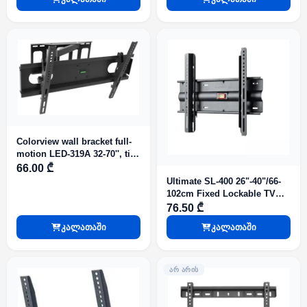
700/450mm, max support
support 68KG
40KG
Colorview wall bracket full-
motion LED-319A 32-70'', tilt:
+/-15°, swivel 180°, wall
66.00 ₾
distance 50-510mm, Vesa
Ultimate SL-400 26"-40"/66-
700/400mm, max support
102cm Fixed Lockable TV
35KG
Bracket 35kg 3.5mm(wall
76.50 ₾
distance) VESA 200/400
კალათაში
კალათაში
ᲐᲠ ᲐᲠᲘᲡ