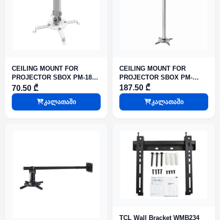
CEILING MOUNT FOR
CEILING MOUNT FOR
PROJECTOR SBOX PM-
PROJECTOR SBOX PM-18S
200XL
Weight capacity: up to 13,5
187.50 ₾
70.50 ₾
kg ,Mounting: from 54 to 320
კალათაში
კალათაში
mm,Height: 380-580 mm,Tilt:
-15° to +15°,Swivel: -15°
TCL Wall Bracket WMB234