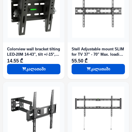
Colorview wall bracket tilting
Stell Adjustable mount SLIM
LED-20M 14-43'', tilt +/-15°,
for TV 37" - 70" Max. loading
wall distance 53mm, Vesa
: 45 kg SHO 4420
14.55 ₾
55.50 ₾
200/200mm, max support
კალათაში
კალათაში
25KG