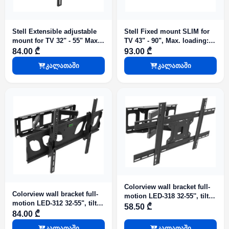
Stell Extensible adjustable
Stell Fixed mount SLIM for
mount for TV 32" - 55" Max.
TV 43" - 90", Max. loading:
loading: 35 kg SHO 4600
75 kg
84.00 ₾
93.00 ₾
კალათაში
კალათაში
Colorview wall bracket full-
Colorview wall bracket full-
motion LED-318 32-55'', tilt:
motion LED-312 32-55", tilt
0-15°, swivel 180°, wall
58.50 ₾
+/-15°, swivel 180°, wall
84.00 ₾
distance 55-510mm,
distance 50-420mm, Vesa
Vesa600/400mm, max
კალათაში
კალათაში