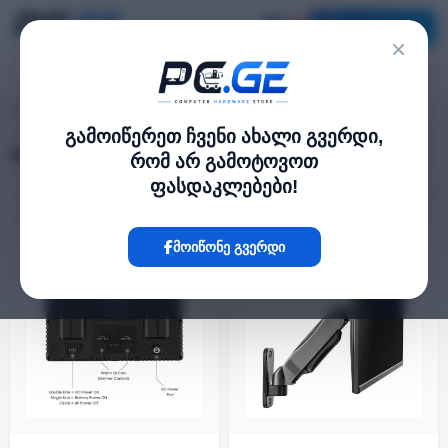
კატალოგი
×
pc.ge
/
VESA Mount
გამოიწერეთ ჩვენი ახალი გვერდი,
VESA Mount
რომ არ გამოტოვოთ
ფასდაკლებები!
ფილტრი
24 პროდუქტი
მოიწონე გვერდი