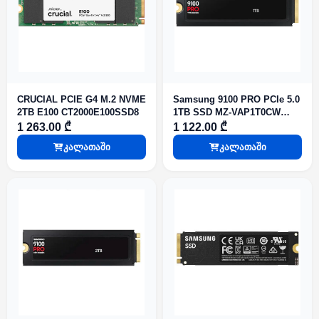
CRUCIAL PCIE G4 M.2 NVME
Samsung 9100 PRO PCIe 5.0
2TB E100 CT2000E100SSD8
1TB SSD MZ-VAP1T0CW
With Heatsink
1 263.00 ₾
1 122.00 ₾
კალათაში
კალათაში