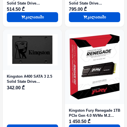
Solid State Drive
Solid State Drive
SA400S37/480GB
SA400S37/960GB
514.50 ₾
795.00 ₾
კალათაში
კალათაში
Kingston A400 SATA 3 2.5
Solid State Drive
SA400S37/240GB
342.00 ₾
Kingston Fury Renegade 1TB
PCIe Gen 4.0 NVMe M.2
Internal Gaming SSD with
1 450.50 ₾
Heat Sink SFYRSK/1000G