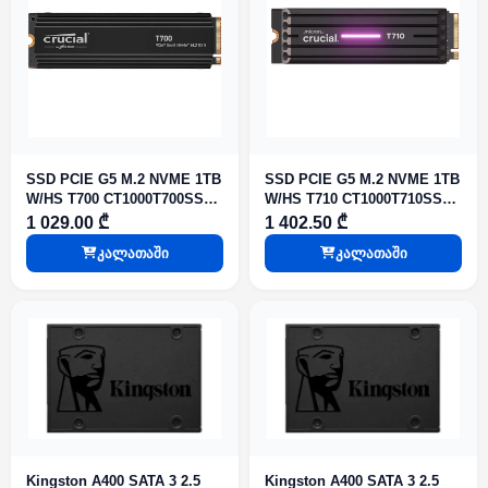
SSD PCIE G5 M.2 NVME 1TB
SSD PCIE G5 M.2 NVME 1TB
W/HS T700 CT1000T700SSD5
W/HS T710 CT1000T710SSD5
CRUCIAL
CRUCIAL
1 029.00 ₾
1 402.50 ₾
კალათაში
კალათაში
Kingston A400 SATA 3 2.5
Kingston A400 SATA 3 2.5