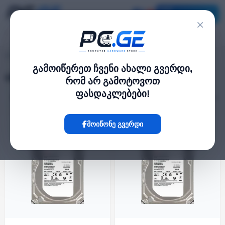
კატალოგი
×
pc.ge
/
HDD Desktop
გამოიწერეთ ჩვენი ახალი გვერდი,
HDD Desktop
რომ არ გამოტოვოთ
ფასდაკლებები!
ფილტრი
24 პროდუქტი
მოიწონე გვერდი