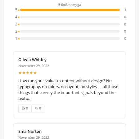
3 მიმოხილვა
5
3
★
4
0
★
3
0
★
2
0
★
1
0
★
Oliwia Whitley
November 29, 2022
★★★★★
How can you evaluate content without design? No
typography, no colors, no layout, no styles — all those
things that convey the important signals beyond the
textual.
👍 0
👎 0
Ema Norton
November 29, 2022