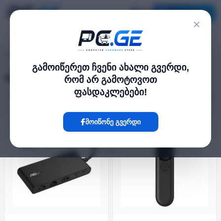
კატალოგი
×
დოქინგ სტანციები
pc.ge
/
გამოიწერეთ ჩვენი ახალი გვერდი,
დოქინგ სტანციები
რომ არ გამოტოვოთ
ფასდაკლებები!
ფილტრი
11 პროდუქტი
მოიწონე გვერდი