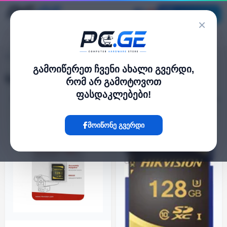
კატალოგი
×
მეხსიერების ბარათები
pc.ge
/
გამოიწერეთ ჩვენი ახალი გვერდი,
მეხსიერების ბარათები
რომ არ გამოტოვოთ
ფასდაკლებები!
ფილტრი
4 პროდუქტი
ᲐᲠ ᲐᲠᲘᲡ
მოიწონე გვერდი