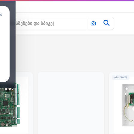
×
ᲐᲠ ᲐᲠᲘᲡ