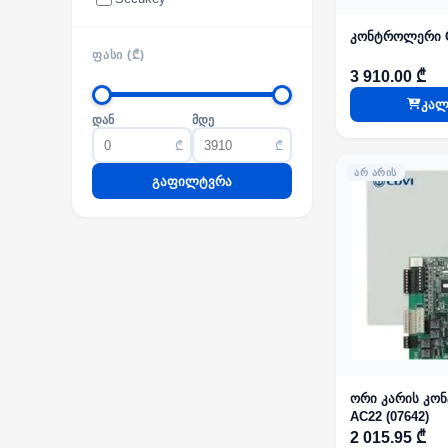
კონტროლერი C
ᲤᲐᲡᲘ (₾)
3 910.00 ₾
კალ
დან
მდე
₾
₾
ᲐᲠ ᲐᲠᲘᲡ
გაფილტვრა
ორი კარის კ
AC22 (07642)
2 015.95 ₾