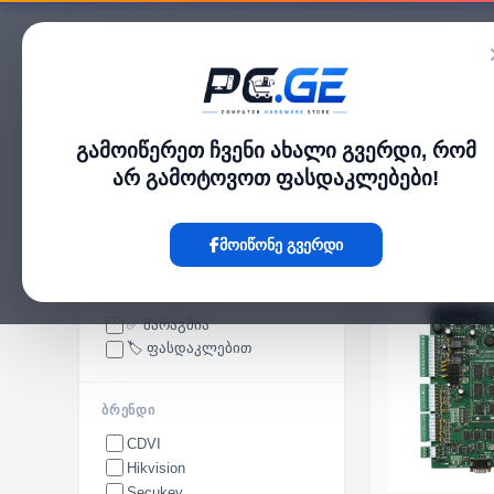
კატალოგი
გამოიწერეთ ჩვენი ახალი გვერდი, რომ
pc.ge
/
წვდომის მართვის პანელები
არ გამოტოვოთ ფასდაკლებები!
წვდომის მართვის პანელები
მოიწონე გვერდი
ᲮᲔᲚᲛᲘᲡᲐᲬᲕᲓᲝᲛᲝᲑᲐ
✅ მარაგშია
🏷️ ფასდაკლებით
ᲑᲠᲔᲜᲓᲘ
CDVI
Hikvision
Secukey