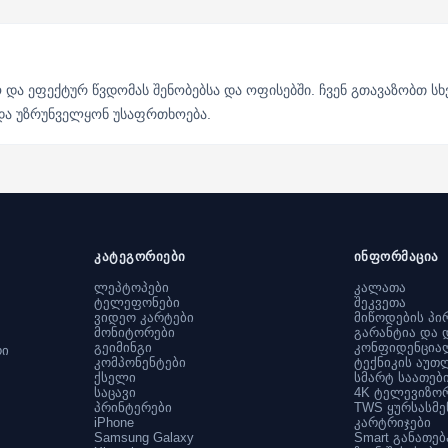
და ეფექტურ წვდომას შენობებსა და ოფისებში. ჩვენ გთავაზობთ ს
და უზრუნველყონ უსაფრთხოება.
კატეგორიები
ინფორმაცია
ლეპტოპები
კალათა
ტელეფონები
შეკვეთა
ვიდეო კარტები
მიწოდების პი
მონიტორები
გარანტია და 
გეიმინგი
კონფიდენცია
რი
კომპონენტები
ტექნიკის აუთ
ქსელი
სმარტ საათებ
საცავი
4K ტელევიზო
პრინტერები
TWS ყურსასმე
iPhone
კარტრიჯები
Samsung Galaxy
Smart განათებ