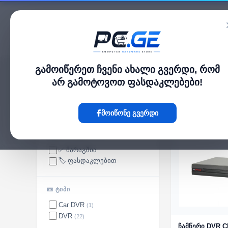
კატალოგი
გამოიწერეთ ჩვენი ახალი გვერდი, რომ
pc.ge
/
DVR ჩამწერი
არ გამოტოვოთ ფასდაკლებები!
DVR ჩამწერი
მოიწონე გვერდი
ᲮᲔᲚᲛᲘᲡᲐᲬᲕᲓᲝᲛᲝᲑᲐ
✅ მარაგშია
🏷️ ფასდაკლებით
📼 ᲢᲘᲞᲘ
Car DVR
(1)
DVR
(22)
ჩამწერი DVR 