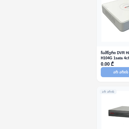
ჩამწერი DVR H
H104G 1sata 4c
0.00 ₾
არ არის
ᲐᲠ ᲐᲠᲘᲡ