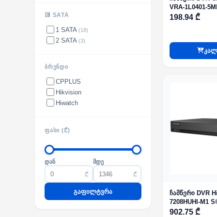
VRA-1L0401-5MH
💽 SATA
198.94 ₾
1 SATA
(18)
2 SATA
(3)
კალ
ᲑᲠᲔᲜᲓᲘ
CPPLUS
Hikvision
Hiwatch
ᲤᲐᲡᲘ (₾)
დან
მდე
₾
₾
გაფილტვრა
ჩამწერი DVR Hi
7208HUHI-M1 S©
AcuSense
902.75 ₾