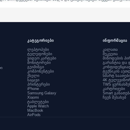
კატეგორიები
ინფორმაცია
ლეპტოპები
კალათა
ტელეფონები
შეკვეთა
ვიდეო კარტები
მიწოდების პი
მონიტორები
გარანტია და 
გეიმინგი
კონფიდენცია
რი
კომპონენტები
ტექნიკის აუთ
ქსელი
სმარტ საათებ
საცავი
4K ტელევიზო
პრინტერები
TWS ყურსასმე
iPhone
კარტრიჯები
Samsung Galaxy
Smart განათებ
Xiaomi
ჩვენ შესახებ
ტაბლეტები
Apple Watch
MacBook
AirPods