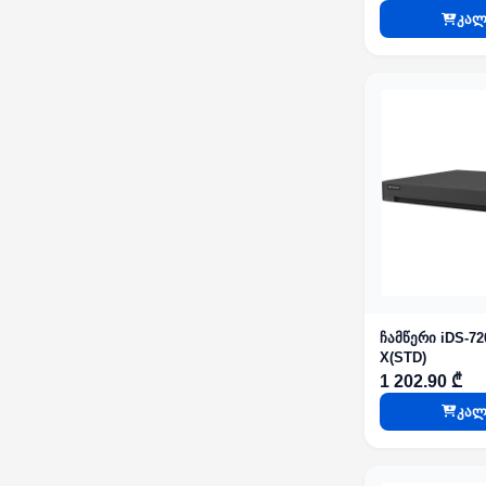
კალ
ჩამწერი iDS-7
X(STD)
1 202.90 ₾
კალ