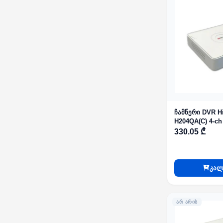
ჩამწერი DVR H
H204QA(C) 4-ch
H.265 AcuSens
330.05 ₾
კალ
ᲐᲠ ᲐᲠᲘᲡ