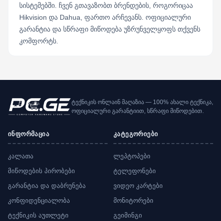
სისტემებში. ჩვენ გთავაზობთ ბრენდების, როგორიცაა
Hikvision და Dahua, ფართო არჩევანს. ოფიციალური
გარანტია და სწრაფი მიწოდება უზრუნველყოფს თქვენს
კომფორტს.
ტექნიკის ონლაინ მაღაზია — 100% ახალი ტექნიკა,
ოფიციალური გარანტიით, სწრაფი მიწოდებით.
ინფორმაცია
კატეგორიები
კალათა
ლეპტოპები
მიწოდების პირობები
ტელეფონები
გარანტია და დაბრუნება
ვიდეო კარტები
კონფიდენციალობა
მონიტორები
ტექნიკის აუთლეტი
გეიმინგი