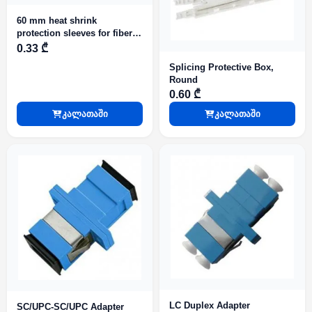
60 mm heat shrink
protection sleeves for fiber
optical fusion splice
0.33 ₾
Splicing Protective Box,
Round
0.60 ₾
კალათაში
კალათაში
LC Duplex Adapter
SC/UPC-SC/UPC Adapter