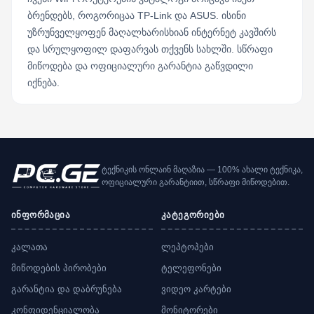
ბრენდებს, როგორიცაა TP-Link და ASUS. ისინი
უზრუნველყოფენ მაღალხარისხიან ინტერნეტ კავშირს
და სრულყოფილ დაფარვას თქვენს სახლში. სწრაფი
მიწოდება და ოფიციალური გარანტია გაწვდილი
იქნება.
ტექნიკის ონლაინ მაღაზია — 100% ახალი ტექნიკა,
ოფიციალური გარანტიით, სწრაფი მიწოდებით.
ინფორმაცია
კატეგორიები
კალათა
ლეპტოპები
მიწოდების პირობები
ტელეფონები
გარანტია და დაბრუნება
ვიდეო კარტები
კონფიდენციალობა
მონიტორები