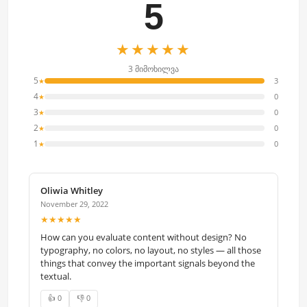
5
★★★★★
3 მიმოხილვა
5
3
★
4
0
★
3
0
★
2
0
★
1
0
★
Oliwia Whitley
November 29, 2022
★★★★★
How can you evaluate content without design? No
typography, no colors, no layout, no styles — all those
things that convey the important signals beyond the
textual.
👍 0
👎 0