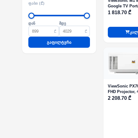
ViewSonic M1 
ᲤᲐᲡᲘ (₾)
Google TV Port
Projector
1 818.70 ₾
დან
მდე
₾
₾
კალ
გაფილტვრა
ViewSonic PX7
FHD Projector,
Lumens, White
2 208.70 ₾