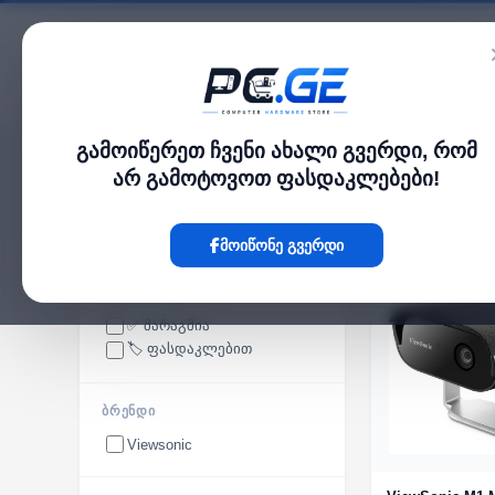
კატალოგი
გამოიწერეთ ჩვენი ახალი გვერდი, რომ
pc.ge
/
პროეqტორები
არ გამოტოვოთ ფასდაკლებები!
პროეqტორები
მოიწონე გვერდი
ᲮᲔᲚᲛᲘᲡᲐᲬᲕᲓᲝᲛᲝᲑᲐ
✅ მარაგშია
🏷️ ფასდაკლებით
ᲑᲠᲔᲜᲓᲘ
Viewsonic