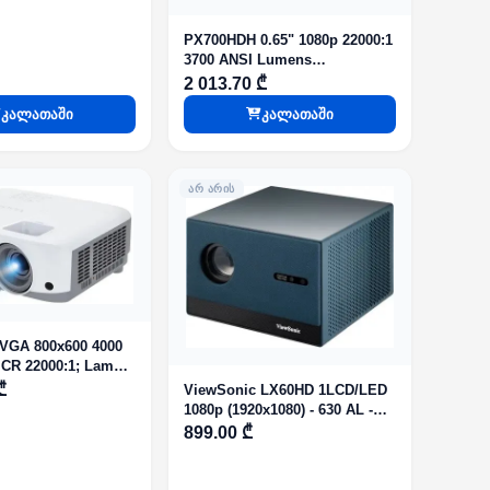
:1.1x; 27dB; VGA
1; Spk. 2W
PX700HDH 0.65" 1080p 22000:1
3700 ANSI Lumens
Business/Education Projector
2 013.70 ₾
10W
კალათაში
კალათაში
ᲐᲠ ᲐᲠᲘᲡ
VGA 800x600 4000
CR 22000:1; Lamp:
15000h; 20"-300";
₾
ViewSonic LX60HD 1LCD/LED
 27dB; VGA
1080p (1920x1080) - 630 AL -
1; Spk. 2W
Led light source - TR1.2 - TBC
899.00 ₾
noise level(Eco) - 5W SPK