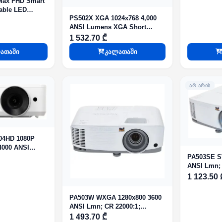
Max FHD Smart
2.15; Zoom
able LED
IN:2;HDMI:
PS502X XGA 1024x768 4,000
ANSI Lumens XGA Short
Throw Business & Education
1 532.70 ₾
Projector
ათაში
კალათაში
ᲐᲠ ᲐᲠᲘᲡ
04HD 1080P
 4000 ANSI
PA503SE S
ANSI Lmn; 
5000h/eco 
1 123.50 
Zoom:1.1x;
IN:2;HDMI:
PA503W WXGA 1280x800 3600
ANSI Lmn; CR 22000:1;
5000h/eco: 15000h; TR: 1.55-
1 493.70 ₾