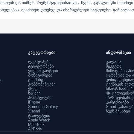
სთვის და ბიზნეს პრეზენტაციებისათვის. ჩვენს კატალოგში მოიძიეთ
ხულებას. შეიძინეთ დღესვე და ისარგებლეთ საუკეთესო გარანტიით
კატეგორიები
ინფორმაცია
ლეპტოპები
კალათა
ტელეფონები
შეკვეთა
ვიდეო კარტები
მიწოდების პი
მონიტორები
გარანტია და 
გეიმინგი
კონფიდენცია
რი
კომპონენტები
ტექნიკის აუთ
ქსელი
სმარტ საათებ
საცავი
4K ტელევიზო
პრინტერები
TWS ყურსასმე
iPhone
კარტრიჯები
Samsung Galaxy
Smart განათებ
Xiaomi
ჩვენ შესახებ
ტაბლეტები
Apple Watch
MacBook
AirPods