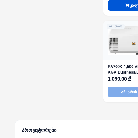
კალ
ᲐᲠ ᲐᲠᲘᲡ
PA700X 4,500 
XGA Business/
Projector
1 099.00 ₾
არ არის
პროეqტორები