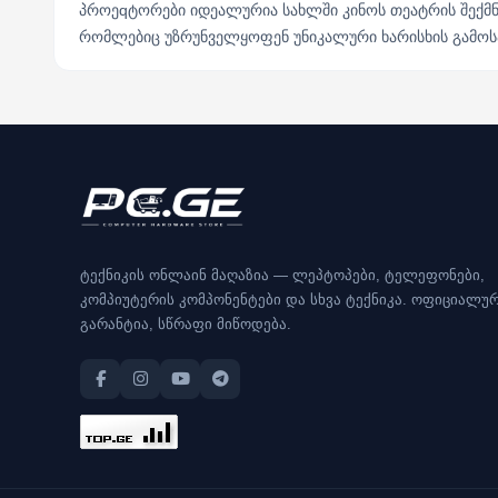
პროეqტორები იდეალურია სახლში კინოს თეატრის შექმნი
რომლებიც უზრუნველყოფენ უნიკალური ხარისხის გამოსა
ტექნიკის ონლაინ მაღაზია — ლეპტოპები, ტელეფონები,
კომპიუტერის კომპონენტები და სხვა ტექნიკა. ოფიციალუ
გარანტია, სწრაფი მიწოდება.