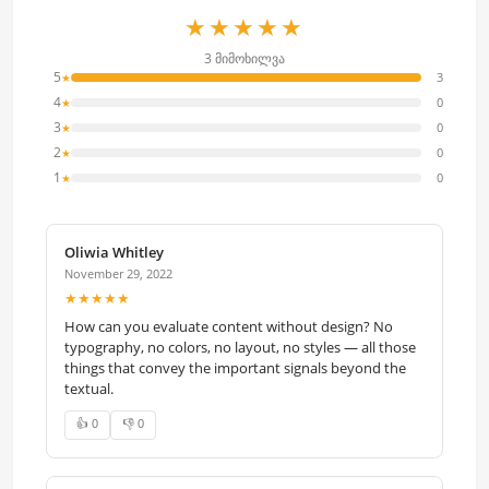
★★★★★
3 მიმოხილვა
5
3
★
4
0
★
3
0
★
2
0
★
1
0
★
Oliwia Whitley
November 29, 2022
★★★★★
How can you evaluate content without design? No
typography, no colors, no layout, no styles — all those
things that convey the important signals beyond the
textual.
👍 0
👎 0