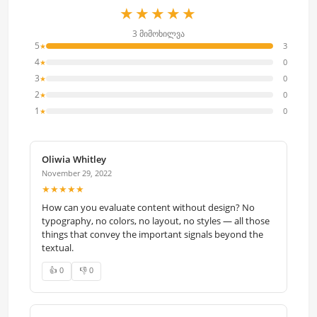
★★★★★
3 მიმოხილვა
5
3
★
4
0
★
3
0
★
2
0
★
1
0
★
Oliwia Whitley
November 29, 2022
★★★★★
How can you evaluate content without design? No
typography, no colors, no layout, no styles — all those
things that convey the important signals beyond the
textual.
👍 0
👎 0