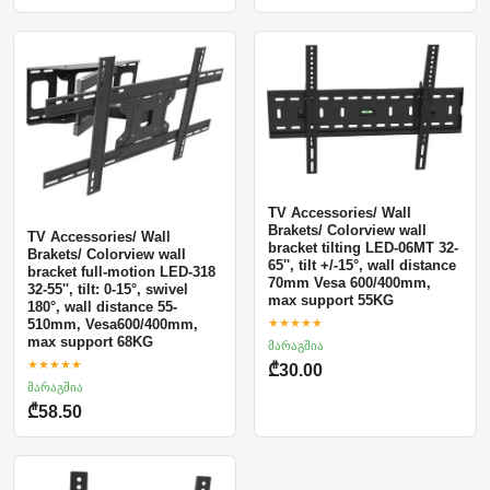
TV Accessories/ Wall
Brakets/ Colorview wall
TV Accessories/ Wall
bracket tilting LED-06MT 32-
Brakets/ Colorview wall
65'', tilt +/-15°, wall distance
bracket full-motion LED-318
70mm Vesa 600/400mm,
32-55'', tilt: 0-15°, swivel
max support 55KG
180°, wall distance 55-
★★★★★
510mm, Vesa600/400mm,
max support 68KG
მარაგშია
★★★★★
₾30.00
მარაგშია
₾58.50