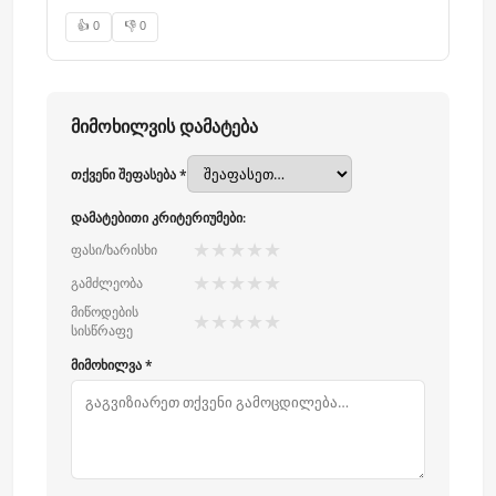
👍 0
👎 0
მიმოხილვის დამატება
თქვენი შეფასება *
დამატებითი კრიტერიუმები:
★
★
★
★
★
ფასი/ხარისხი
★
★
★
★
★
გამძლეობა
მიწოდების
★
★
★
★
★
სისწრაფე
მიმოხილვა *